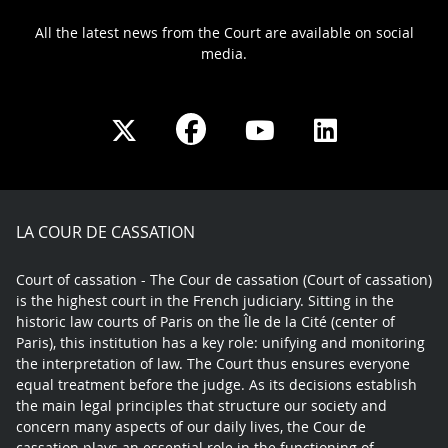
All the latest news from the Court are available on social
media.
Share
Share
Share
Share
on
on
on
on
Facebook
X
Youtube
LinkedIn
play
LA COUR DE CASSATION
Court of cassation - The Cour de cassation (Court of cassation)
is the highest court in the French judiciary. Sitting in the
historic law courts of Paris on the Île de la Cité (center of
Paris), this institution has a key role: unifying and monitoring
the interpretation of law. The Court thus ensures everyone
equal treatment before the judge. As its decisions establish
the main legal principles that structure our society and
concern many aspects of our daily lives, the Cour de
cassation plays an essential role in the functioning of