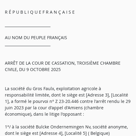
R É P U B L I Q U E F R A N Ç A I S E
_________________________
AU NOM DU PEUPLE FRANÇAIS
_________________________
ARRÊT DE LA COUR DE CASSATION, TROISIÈME CHAMBRE
CIVILE, DU 9 OCTOBRE 2025
La société du Gros Faulx, exploitation agricole à
responsabilité limitée, dont le siège est [Adresse 3], [Localité
1], a formé le pourvoi n° Z 23-20.446 contre l'arrêt rendu le 29
juin 2023 par la cour d'appel d'Amiens (chambre
économique), dans le litige l'opposant :
1°/ à la société Bulcke Ondernemingen Nv, société anonyme,
dont le siège est [Adresse 4], [Localité 5] ( Belgique)