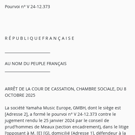
Pourvoi n° V 24-12.373
R É P U B L I Q U E F R A N Ç A I S E
_________________________
AU NOM DU PEUPLE FRANÇAIS
_________________________
ARRÊT DE LA COUR DE CASSATION, CHAMBRE SOCIALE, DU 8
OCTOBRE 2025
La société Yamaha Music Europe, GMBH, dont le siège est
[Adresse 2], a formé le pourvoi n° V 24-12.373 contre le
jugement rendu le 25 janvier 2024 par le conseil de
prud'hommes de Meaux (section encadrement), dans le litige
l'opposant à M. [E] [G], domicilié [Adresse 1], défendeur à la