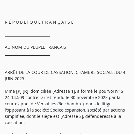
R É P U B L I Q U E F R A N Ç A I S E
_________________________
AU NOM DU PEUPLE FRANÇAIS
_________________________
ARRÊT DE LA COUR DE CASSATION, CHAMBRE SOCIALE, DU 4
JUIN 2025
Mme [P] [R], domiciliée [Adresse 1], a formé le pourvoi n° S
24-14.509 contre l'arrêt rendu le 30 novembre 2023 par la
cour d'appel de Versailles (6e chambre), dans le litige
l'opposant à la société Sodico expansion, société par actions
simplifiée, dont le siège est [Adresse 2], défenderesse à la
cassation.