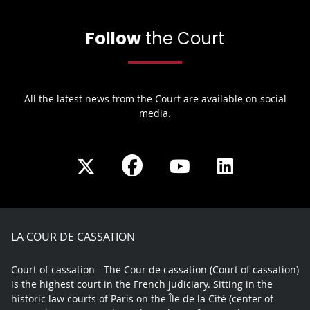
Follow
the Court
All the latest news from the Court are available on social
media.
Share
Share
Share
Share
on
on
on
on
Facebook
X
Youtube
LinkedIn
play
LA COUR DE CASSATION
Court of cassation - The Cour de cassation (Court of cassation)
is the highest court in the French judiciary. Sitting in the
historic law courts of Paris on the Île de la Cité (center of