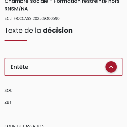
Chambre sociale - Formation restreinte hors
RNSM/NA
ECLI:FR:CCASS:2025:SO00590
Texte de la
décision
Entête
SOC.
ZB1
COUR DE CASSATION