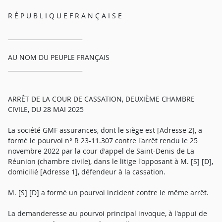
R É P U B L I Q U E F R A N Ç A I S E
_________________________
AU NOM DU PEUPLE FRANÇAIS
_________________________
ARRÊT DE LA COUR DE CASSATION, DEUXIÈME CHAMBRE
CIVILE, DU 28 MAI 2025
La société GMF assurances, dont le siège est [Adresse 2], a
formé le pourvoi n° R 23-11.307 contre l'arrêt rendu le 25
novembre 2022 par la cour d'appel de Saint-Denis de La
Réunion (chambre civile), dans le litige l'opposant à M. [S] [D],
domicilié [Adresse 1], défendeur à la cassation.
M. [S] [D] a formé un pourvoi incident contre le même arrêt.
La demanderesse au pourvoi principal invoque, à l'appui de