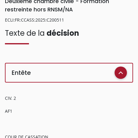
Deuxième chambre civile - Formation
restreinte hors RNSM/NA
ECLI:FR:CCASS:2025:C200511
Texte de la
décision
Entête
CIV. 2
AF1
COUR DE CASSATION