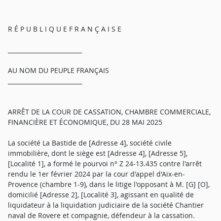
R É P U B L I Q U E F R A N Ç A I S E
_________________________
AU NOM DU PEUPLE FRANÇAIS
_________________________
ARRÊT DE LA COUR DE CASSATION, CHAMBRE COMMERCIALE,
FINANCIÈRE ET ÉCONOMIQUE, DU 28 MAI 2025
La société La Bastide de [Adresse 4], société civile
immobilière, dont le siège est [Adresse 4], [Adresse 5],
[Localité 1], a formé le pourvoi n° Z 24-13.435 contre l'arrêt
rendu le 1er février 2024 par la cour d'appel d'Aix-en-
Provence (chambre 1-9), dans le litige l'opposant à M. [G] [O],
domicilié [Adresse 2], [Localité 3], agissant en qualité de
liquidateur à la liquidation judiciaire de la société Chantier
naval de Rovere et compagnie, défendeur à la cassation.