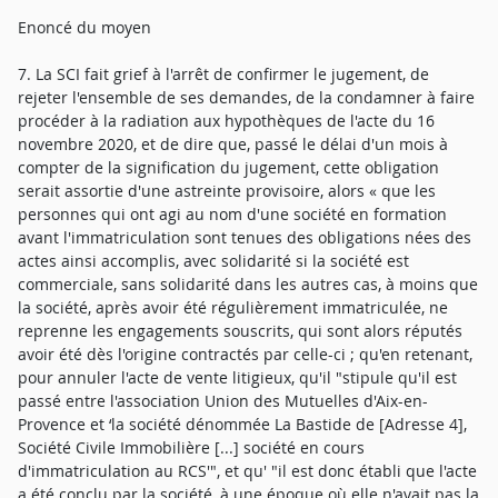
Enoncé du moyen
7. La SCI fait grief à l'arrêt de confirmer le jugement, de
rejeter l'ensemble de ses demandes, de la condamner à faire
procéder à la radiation aux hypothèques de l'acte du 16
novembre 2020, et de dire que, passé le délai d'un mois à
compter de la signification du jugement, cette obligation
serait assortie d'une astreinte provisoire, alors « que les
personnes qui ont agi au nom d'une société en formation
avant l'immatriculation sont tenues des obligations nées des
actes ainsi accomplis, avec solidarité si la société est
commerciale, sans solidarité dans les autres cas, à moins que
la société, après avoir été régulièrement immatriculée, ne
reprenne les engagements souscrits, qui sont alors réputés
avoir été dès l'origine contractés par celle-ci ; qu'en retenant,
pour annuler l'acte de vente litigieux, qu'il "stipule qu'il est
passé entre l'association Union des Mutuelles d'Aix-en-
Provence et ‘la société dénommée La Bastide de [Adresse 4],
Société Civile Immobilière [...] société en cours
d'immatriculation au RCS'", et qu' "il est donc établi que l'acte
a été conclu par la société, à une époque où elle n'avait pas la