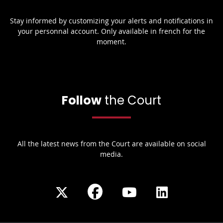
Stay informed by customizing your alerts and notifications in
your personnal account. Only available in french for the
moment.
Follow
the Court
All the latest news from the Court are available on social
media.
Share
Share
Share
Share
on
on
on
on
Facebook
X
Youtube
LinkedIn