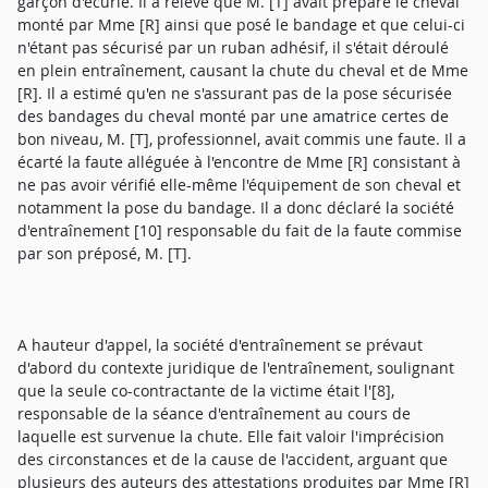
garçon d'écurie. Il a relevé que M. [T] avait préparé le cheval
monté par Mme [R] ainsi que posé le bandage et que celui-ci
n'étant pas sécurisé par un ruban adhésif, il s'était déroulé
en plein entraînement, causant la chute du cheval et de Mme
[R]. Il a estimé qu'en ne s'assurant pas de la pose sécurisée
des bandages du cheval monté par une amatrice certes de
bon niveau, M. [T], professionnel, avait commis une faute. Il a
écarté la faute alléguée à l'encontre de Mme [R] consistant à
ne pas avoir vérifié elle-même l'équipement de son cheval et
notamment la pose du bandage. Il a donc déclaré la société
d'entraînement [10] responsable du fait de la faute commise
par son préposé, M. [T].
A hauteur d'appel, la société d'entraînement se prévaut
d'abord du contexte juridique de l'entraînement, soulignant
que la seule co-contractante de la victime était l'[8],
responsable de la séance d'entraînement au cours de
laquelle est survenue la chute. Elle fait valoir l'imprécision
des circonstances et de la cause de l'accident, arguant que
plusieurs des auteurs des attestations produites par Mme [R]