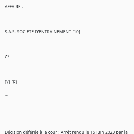
AFFAIRE :
S.A.S. SOCIETE D'ENTRAINEMENT [10]
C/
[Y] [R]
...
Décision déférée à la cour : Arrêt rendu le 15 Juin 2023 par la