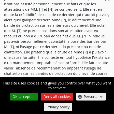
n'ont pas assisté personnellement aux faits et que les
attestations de MM. [I] et [N] se contredisent. Elle met en
doute la crédibilité de celle de ce dernier qui n'aurait pu voir,
alors qu'il galopait derrière Mme [R], le délitement d'une
bande de protection sur les antérieurs du cheval. Elle note
que M. [T] ne précise pas dans son attestation avoir eu
recours ou non à du ruban adhésif et que M. [N] n'indique
pas avoir personnellement constaté la pose des bandes par
M. [T], ni l'usage par ce dernier et la présence ou non de
chatterton. Elle prétend que la chute de Mme [R] a pu avoir
une cause fortuite. Elle conteste en tout hypothèse l'existence
d'un manquement imputable à son préposé. Elle fait ensuite
valoir l'absence de recommandation imposant l'usage de
chatterton sur les bandes de protection du cheval de course
à l'entraînement et l'absence d'indication de pose d'un
This site uses cookies and gives you control over what you want
dispositif supplémentaire adhésif en l'espèce. Elle soutient
to activate
aussi que l'usage de chatterton sur les bandes de protection
n'empêche en rien celles-ci de pouvoir glisser.
OK, accept all
Deny all cookies
Personalize
A titre subsidiaire, elle invoque un nécessaire partage de
Privacy policy
Queue-Fair
Menu
responsabilité du fait de la faute de la victime qui a contribué