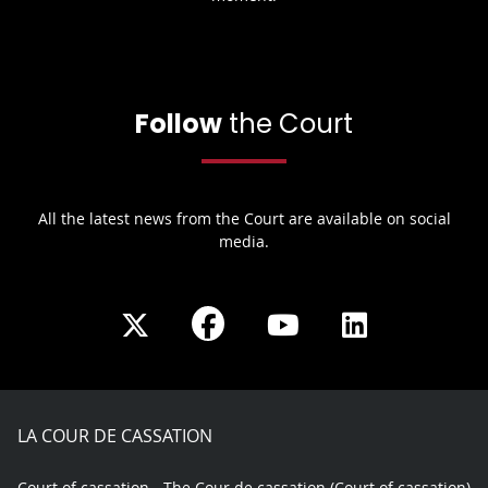
Follow
the Court
All the latest news from the Court are available on social
media.
Share
Share
Share
Share
on
on
on
on
Facebook
X
Youtube
LinkedIn
play
LA COUR DE CASSATION
Court of cassation - The Cour de cassation (Court of cassation)