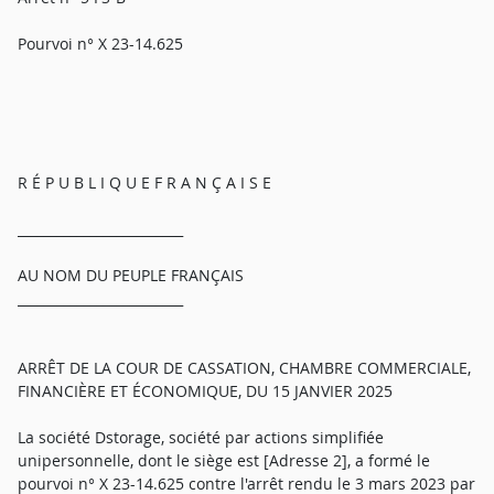
Pourvoi n° X 23-14.625
R É P U B L I Q U E F R A N Ç A I S E
_________________________
AU NOM DU PEUPLE FRANÇAIS
_________________________
ARRÊT DE LA COUR DE CASSATION, CHAMBRE COMMERCIALE,
FINANCIÈRE ET ÉCONOMIQUE, DU 15 JANVIER 2025
La société Dstorage, société par actions simplifiée
unipersonnelle, dont le siège est [Adresse 2], a formé le
pourvoi n° X 23-14.625 contre l'arrêt rendu le 3 mars 2023 par