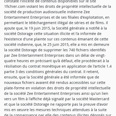
constaté l'illicéité de contenus disponibles sur le site
1fichier.com violant les droits de propriété intellectuelle de la
société de production audiovisuelle indienne Zee
Entertainment Enterprises et de ses filiales d'exploitation, en
permettant le téléchargement illégal de séries et de films. Il
ajoute que, le 19 juin 2015, la Société générale a notifié à la
société Dstorage cette situation illicite et l'a informée de
l'existence d'une plainte sur ces contenus émanant de cette
société indienne, que, le 25 juin 2015, elle a mis en demeure
la société Dstorage de supprimer les 740 fichiers identifiés
par Zee Entertainment Enterprises dans un délai de vingt-
quatre heures en précisant qu'à défaut, elle procéderait à la
résiliation du contrat monétique en application de l'article 1.4
partie 3 des conditions générales du contrat. Il retient,
ensuite, que la Société générale a été informée que de
nouveaux fichiers avaient été rendus accessibles sur cette
plate-forme en violation des droits de propriété intellectuelle
de la société Zee Entertainment Enterprises ainsi qu'un lien
vers un film à l'affiche déjà signalé par la société Mastercard
et que la société Dstorage ne rapporte pas la preuve d'avoir
mis en oeuvre les mesures techniques attendues à la suite
de la connaissance par elle des contenus illicites déposés sur