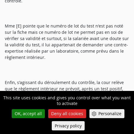
contrôle.
Mme [E] pointe que le numéro de lot du test n'est pas noté
sur la fiche mais ce numéro de lot ne permet pas en soi de
vérifier sa validité et surtout, si la salariée avait une doute sur
la validité du test, il lui appartenait de demander une contre-
expertise réalisée par un laboratoire, comme prévu dans le
règlement intérieur.
Enfin, s'agissant du déroulement du contrôle, la cour relève
que le règlement intérieur ne prévoit, après un test positif,
que la possibilité pour le salarié de demander une contre-
This site uses cookies and gives you control over what you want
expertise réalisée par un laboratoire, et non un second test. Il
to activate
s'en déduit que, comme la salariée le soutient, le second test
OK, accept all
Deny all cookies
Personalize
ne peut être considéré comme régulier et qu'il lui
appartenait, à la suite du premier test positif, de demander
Privacy policy
Queue-Fair
une contre-expertise, ce qu'elle n'a pas fait, refusant même
Menu
de se soumettre à un prélèvement destiné à la réaliser.