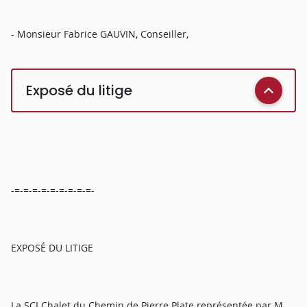
- Monsieur Fabrice GAUVIN, Conseiller,
Exposé du litige
-=-=-=-=-=-=-=-=-=-
EXPOSÉ DU LITIGE
La SCI Chalet du Chemin de Pierre Plate représentée par M.