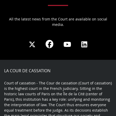
All the latest news from the Court are available on social
media.
Share
Share
Share
Share
on
on
on
on
Facebook
X
Youtube
LinkedIn
play
LA COUR DE CASSATION
Court of cassation - The Cour de cassation (Court of cassation)
is the highest court in the French judiciary. Sitting in the
historic law courts of Paris on the Île de la Cité (center of
Paris), this institution has a key role: unifying and monitoring
the interpretation of law. The Court thus ensures everyone
equal treatment before the judge. As its decisions establish
the main legal principles that structure our society and