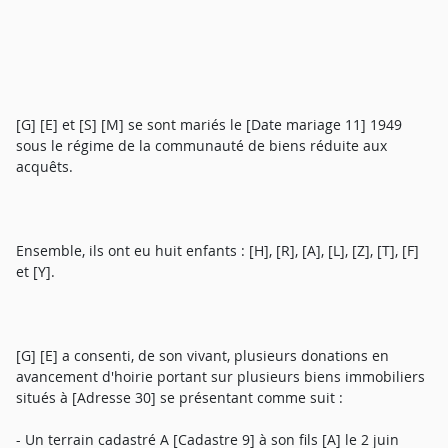
[G] [E] et [S] [M] se sont mariés le [Date mariage 11] 1949
sous le régime de la communauté de biens réduite aux
acquêts.
Ensemble, ils ont eu huit enfants : [H], [R], [A], [L], [Z], [T], [F]
et [Y].
[G] [E] a consenti, de son vivant, plusieurs donations en
avancement d'hoirie portant sur plusieurs biens immobiliers
situés à [Adresse 30] se présentant comme suit :
- Un terrain cadastré A [Cadastre 9] à son fils [A] le 2 juin