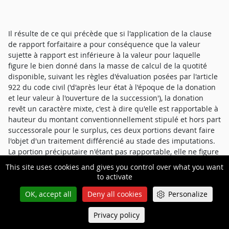
Il résulte de ce qui précède que si l'application de la clause
de rapport forfaitaire a pour conséquence que la valeur
sujette à rapport est inférieure à la valeur pour laquelle
figure le bien donné dans la masse de calcul de la quotité
disponible, suivant les règles d'évaluation posées par l'article
922 du code civil ('d'après leur état à l'époque de la donation
et leur valeur à l'ouverture de la succession'), la donation
revêt un caractère mixte, c'est à dire qu'elle est rapportable à
hauteur du montant conventionnellement stipulé et hors part
successorale pour le surplus, ces deux portions devant faire
l'objet d'un traitement différencié au stade des imputations.
La portion préciputaire n'étant pas rapportable, elle ne figure
dans la masse à partager qu'à hauteur de l'indemnité de
This site uses cookies and gives you control over what you want
réduction qui lui est, le cas échéant, attachée (Civ. 1ère, 5 déc.
to activate
2018 précité).
OK, accept all
Deny all cookies
Personalize
Privacy policy
Queue-Fair
Menu
En l'espèce, c'est à juste titre que le premier juge, considérant