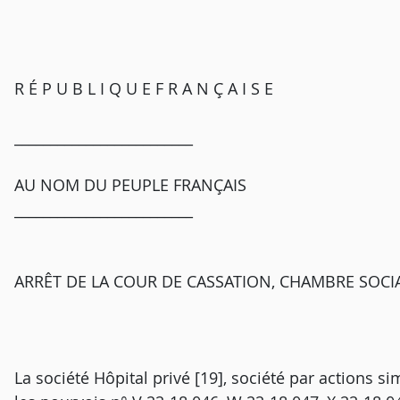
R É P U B L I Q U E F R A N Ç A I S E
_________________________
AU NOM DU PEUPLE FRANÇAIS
_________________________
ARRÊT DE LA COUR DE CASSATION, CHAMBRE SOCIA
La société Hôpital privé [19], société par actions si