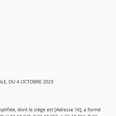
LE, DU 4 OCTOBRE 2023
mplifiée, dont le siège est [Adresse 16], a formé