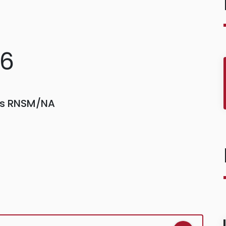
46
ors RNSM/NA