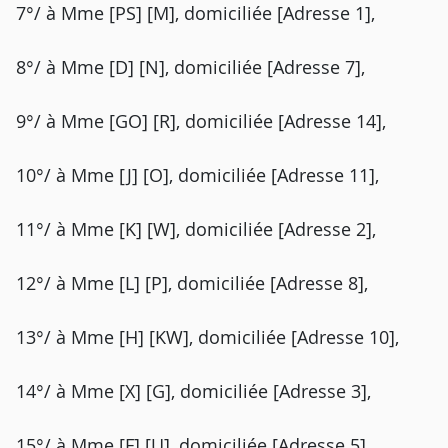
7°/ à Mme [PS] [M], domiciliée [Adresse 1],
8°/ à Mme [D] [N], domiciliée [Adresse 7],
9°/ à Mme [GO] [R], domiciliée [Adresse 14],
10°/ à Mme [J] [O], domiciliée [Adresse 11],
11°/ à Mme [K] [W], domiciliée [Adresse 2],
12°/ à Mme [L] [P], domiciliée [Adresse 8],
13°/ à Mme [H] [KW], domiciliée [Adresse 10],
14°/ à Mme [X] [G], domiciliée [Adresse 3],
15°/ à Mme [F] [U], domiciliée [Adresse 5],