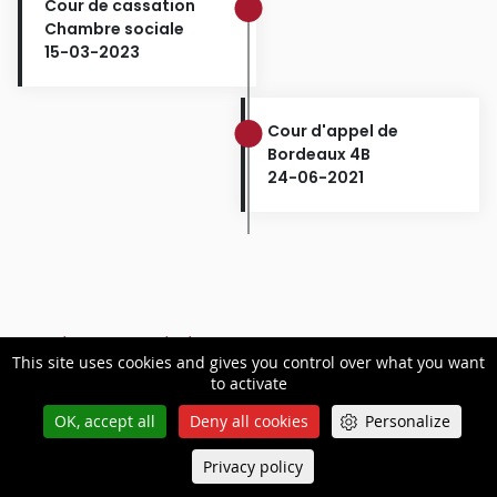
Cour de cassation
Chambre sociale
15-03-2023
Cour d'appel de
Bordeaux 4B
24-06-2021
RÉSULTAT PRÉCÉDENT
This site uses cookies and gives you control over what you want
to activate
OK, accept all
Deny all cookies
Personalize
RÉSULTAT SUIVANT
Privacy policy
Queue-Fair
Menu