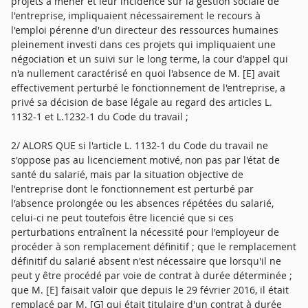
projets à mener et leur incidence sur la gestion sociale de
l'entreprise, impliquaient nécessairement le recours à
l'emploi pérenne d'un directeur des ressources humaines
pleinement investi dans ces projets qui impliquaient une
négociation et un suivi sur le long terme, la cour d'appel qui
n'a nullement caractérisé en quoi l'absence de M. [E] avait
effectivement perturbé le fonctionnement de l'entreprise, a
privé sa décision de base légale au regard des articles L.
1132-1 et L.1232-1 du Code du travail ;
2/ ALORS QUE si l'article L. 1132-1 du Code du travail ne
s'oppose pas au licenciement motivé, non pas par l'état de
santé du salarié, mais par la situation objective de
l'entreprise dont le fonctionnement est perturbé par
l'absence prolongée ou les absences répétées du salarié,
celui-ci ne peut toutefois être licencié que si ces
perturbations entraînent la nécessité pour l'employeur de
procéder à son remplacement définitif ; que le remplacement
définitif du salarié absent n'est nécessaire que lorsqu'il ne
peut y être procédé par voie de contrat à durée déterminée ;
que M. [E] faisait valoir que depuis le 29 février 2016, il était
remplacé par M. [G] qui était titulaire d'un contrat à durée