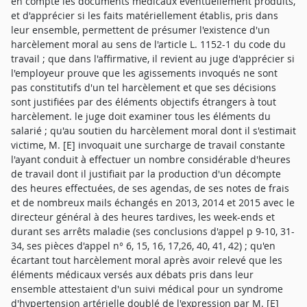
en compte les documents médicaux éventuellement produits,
et d'apprécier si les faits matériellement établis, pris dans
leur ensemble, permettent de présumer l'existence d'un
harcèlement moral au sens de l'article L. 1152-1 du code du
travail ; que dans l'affirmative, il revient au juge d'apprécier si
l'employeur prouve que les agissements invoqués ne sont
pas constitutifs d'un tel harcèlement et que ses décisions
sont justifiées par des éléments objectifs étrangers à tout
harcèlement. le juge doit examiner tous les éléments du
salarié ; qu'au soutien du harcèlement moral dont il s'estimait
victime, M. [E] invoquait une surcharge de travail constante
l'ayant conduit à effectuer un nombre considérable d'heures
de travail dont il justifiait par la production d'un décompte
des heures effectuées, de ses agendas, de ses notes de frais
et de nombreux mails échangés en 2013, 2014 et 2015 avec le
directeur général à des heures tardives, les week-ends et
durant ses arrêts maladie (ses conclusions d'appel p 9-10, 31-
34, ses pièces d'appel n° 6, 15, 16, 17,26, 40, 41, 42) ; qu'en
écartant tout harcèlement moral après avoir relevé que les
éléments médicaux versés aux débats pris dans leur
ensemble attestaient d'un suivi médical pour un syndrome
d'hypertension artérielle doublé de l'expression par M. [E]