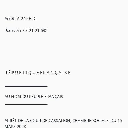
Arrêt n° 249 F-D
Pourvoi n° X 21-21.632
R É P U B L I Q U E F R A N Ç A I S E
_________________________
AU NOM DU PEUPLE FRANÇAIS
_________________________
ARRÊT DE LA COUR DE CASSATION, CHAMBRE SOCIALE, DU 15
MARS 2023