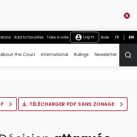
Log in
ptions
Add to favorites
Take a note
Aide
FR
EN
About the Court
International
Rulings
Newsletter
Rech
DF
TÉLÉCHARGER PDF SANS ZONAGE