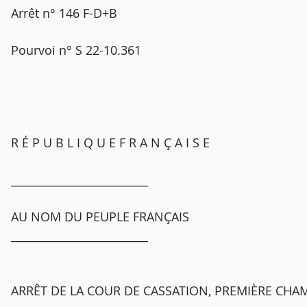
Arrêt n° 146 F-D+B
Pourvoi n° S 22-10.361
R É P U B L I Q U E F R A N Ç A I S E
_________________________
AU NOM DU PEUPLE FRANÇAIS
_________________________
ARRÊT DE LA COUR DE CASSATION, PREMIÈRE CHAM