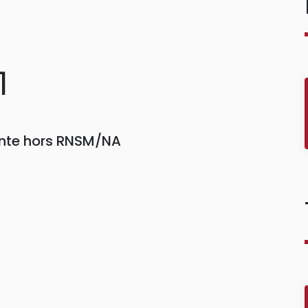
1
einte hors RNSM/NA