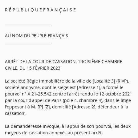
R É P U B L I Q U E F R A N Ç A I S E
_________________________
AU NOM DU PEUPLE FRANÇAIS
_________________________
ARRÊT DE LA COUR DE CASSATION, TROISIÈME CHAMBRE
CIVILE, DU 15 FÉVRIER 2023
La société Régie immobilière de la ville de [Localité 3] (RIVP),
société anonyme, dont le siège est [Adresse 1], a formé le
pourvoi n° X 21-25.542 contre l'arrêt rendu le 12 octobre 2021
par la cour d'appel de Paris (pôle 4, chambre 4), dans le litige
l'opposant à M. [P] [Z], domicilié [Adresse 2], défendeur à la
cassation.
La demanderesse invoque, à l'appui de son pourvoi, les deux
moyens de cassation annexés au présent arrêt.