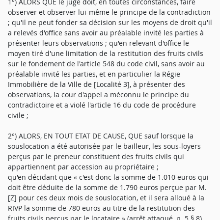
1°) ALORS QUE le juge doit, en toutes circonstances, faire
observer et observer lui-même le principe de la contradiction
; qu'il ne peut fonder sa décision sur les moyens de droit qu'il
a relevés d'office sans avoir au préalable invité les parties à
présenter leurs observations ; qu'en relevant d'office le
moyen tiré d'une limitation de la restitution des fruits civils
sur le fondement de l'article 548 du code civil, sans avoir au
préalable invité les parties, et en particulier la Régie
Immobilière de la Ville de [Localité 3], à présenter des
observations, la cour d'appel a méconnu le principe du
contradictoire et a violé l'article 16 du code de procédure
civile ;
2°) ALORS, EN TOUT ETAT DE CAUSE, QUE sauf lorsque la
souslocation a été autorisée par le bailleur, les sous-loyers
perçus par le preneur constituent des fruits civils qui
appartiennent par accession au propriétaire ;
qu'en décidant que « c'est donc la somme de 1.010 euros qui
doit être déduite de la somme de 1.790 euros perçue par M.
[Z] pour ces deux mois de souslocation, et il sera alloué à la
RIVP la somme de 780 euros au titre de la restitution des
fruits civils perçus par le locataire » (arrêt attaqué, p. 5 § 8),