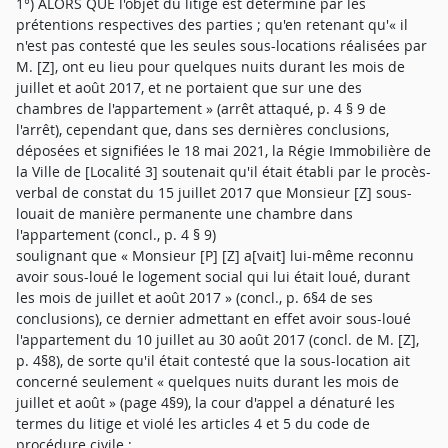
1°) ALORS QUE l'objet du litige est déterminé par les
prétentions respectives des parties ; qu'en retenant qu'« il
n'est pas contesté que les seules sous-locations réalisées par
M. [Z], ont eu lieu pour quelques nuits durant les mois de
juillet et août 2017, et ne portaient que sur une des
chambres de l'appartement » (arrêt attaqué, p. 4 § 9 de
l'arrêt), cependant que, dans ses dernières conclusions,
déposées et signifiées le 18 mai 2021, la Régie Immobilière de
la Ville de [Localité 3] soutenait qu'il était établi par le procès-
verbal de constat du 15 juillet 2017 que Monsieur [Z] sous-
louait de manière permanente une chambre dans
l'appartement (concl., p. 4 § 9)
soulignant que « Monsieur [P] [Z] a[vait] lui-même reconnu
avoir sous-loué le logement social qui lui était loué, durant
les mois de juillet et août 2017 » (concl., p. 6§4 de ses
conclusions), ce dernier admettant en effet avoir sous-loué
l'appartement du 10 juillet au 30 août 2017 (concl. de M. [Z],
p. 4§8), de sorte qu'il était contesté que la sous-location ait
concerné seulement « quelques nuits durant les mois de
juillet et août » (page 4§9), la cour d'appel a dénaturé les
termes du litige et violé les articles 4 et 5 du code de
procédure civile ;