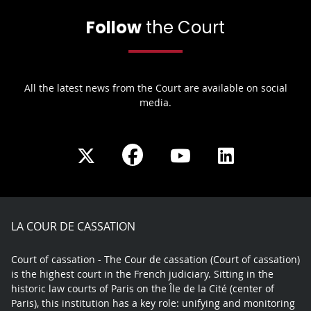
Follow
the Court
All the latest news from the Court are available on social
media.
Share
Share
Share
Share
on
on
on
on
Facebook
X
Youtube
LinkedIn
play
LA COUR DE CASSATION
Court of cassation - The Cour de cassation (Court of cassation)
is the highest court in the French judiciary. Sitting in the
historic law courts of Paris on the Île de la Cité (center of
Paris), this institution has a key role: unifying and monitoring