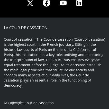
Share
Share
Share
Share
on
on
on
on
Facebook
X
Youtube
LinkedIn
play
LA COUR DE CASSATION
Court of cassation - The Cour de cassation (Court of cassation)
is the highest court in the French judiciary. Sitting in the
historic law courts of Paris on the Île de la Cité (center of
Paris), this institution has a key role: unifying and monitoring
the interpretation of law. The Court thus ensures everyone
equal treatment before the judge. As its decisions establish
the main legal principles that structure our society and
concern many aspects of our daily lives, the Cour de
cassation plays an essential role in the functioning of
democracy.
© Copyright Cour de cassation