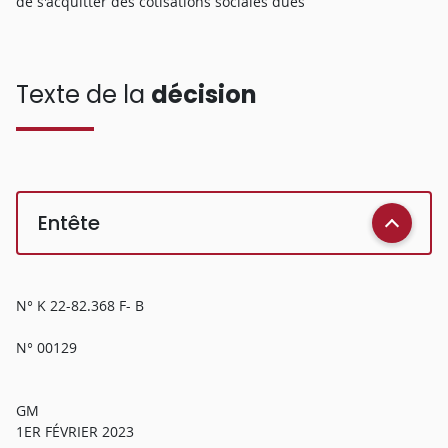
de s'acquitter des cotisations sociales dues
Texte de la
décision
Entête
N° K 22-82.368 F- B
N° 00129
GM
1ER FÉVRIER 2023