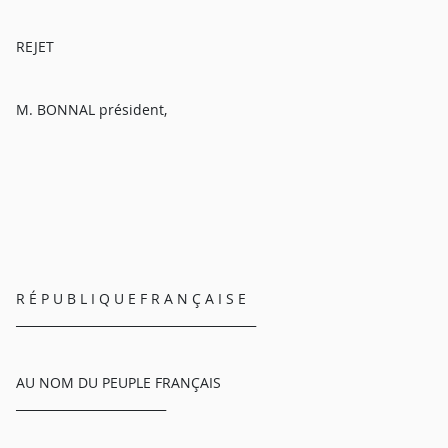
REJET
M. BONNAL président,
R É P U B L I Q U E F R A N Ç A I S E
________________________________________
AU NOM DU PEUPLE FRANÇAIS
_________________________