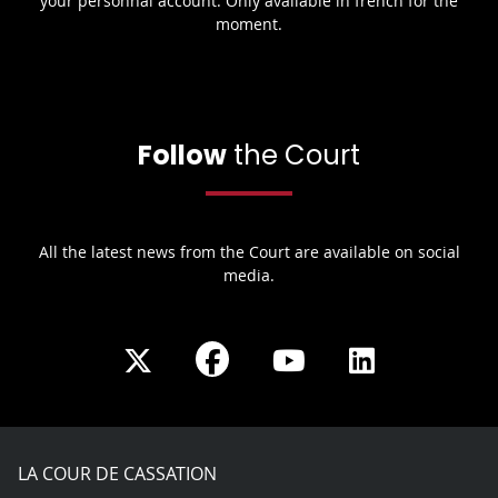
your personnal account. Only available in french for the
moment.
Follow
the Court
All the latest news from the Court are available on social
media.
Share
Share
Share
Share
on
on
on
on
Facebook
X
Youtube
LinkedIn
play
LA COUR DE CASSATION