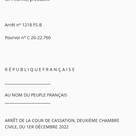
Arrêt n° 1218 FS-B
Pourvoi n° C 20-22.760
R É P U B L I Q U E F R A N Ç A I S E
_________________________
AU NOM DU PEUPLE FRANÇAIS
_________________________
ARRÊT DE LA COUR DE CASSATION, DEUXIÈME CHAMBRE
CIVILE, DU 1ER DÉCEMBRE 2022