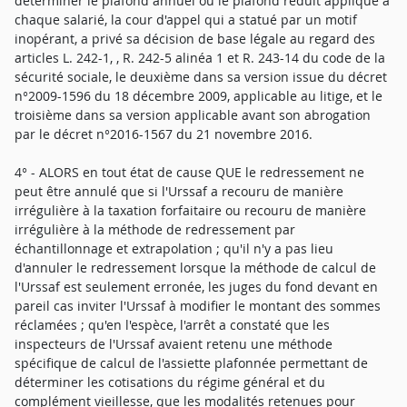
déterminer le plafond annuel ou le plafond réduit appliqué à
chaque salarié, la cour d'appel qui a statué par un motif
inopérant, a privé sa décision de base légale au regard des
articles L. 242-1, , R. 242-5 alinéa 1 et R. 243-14 du code de la
sécurité sociale, le deuxième dans sa version issue du décret
n°2009-1596 du 18 décembre 2009, applicable au litige, et le
troisième dans sa version applicable avant son abrogation
par le décret n°2016-1567 du 21 novembre 2016.
4° - ALORS en tout état de cause QUE le redressement ne
peut être annulé que si l'Urssaf a recouru de manière
irrégulière à la taxation forfaitaire ou recouru de manière
irrégulière à la méthode de redressement par
échantillonnage et extrapolation ; qu'il n'y a pas lieu
d'annuler le redressement lorsque la méthode de calcul de
l'Urssaf est seulement erronée, les juges du fond devant en
pareil cas inviter l'Urssaf à modifier le montant des sommes
réclamées ; qu'en l'espèce, l'arrêt a constaté que les
inspecteurs de l'Urssaf avaient retenu une méthode
spécifique de calcul de l'assiette plafonnée permettant de
déterminer les cotisations du régime général et du
complément vieillesse, que les modalités retenues pour