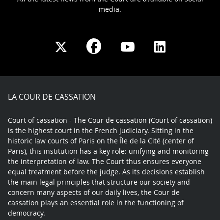
media.
Share
Share
Share
Share
on
on
on
on
Facebook
X
Youtube
LinkedIn
play
LA COUR DE CASSATION
Court of cassation - The Cour de cassation (Court of cassation)
is the highest court in the French judiciary. Sitting in the
historic law courts of Paris on the Île de la Cité (center of
Paris), this institution has a key role: unifying and monitoring
the interpretation of law. The Court thus ensures everyone
equal treatment before the judge. As its decisions establish
the main legal principles that structure our society and
concern many aspects of our daily lives, the Cour de
cassation plays an essential role in the functioning of
democracy.