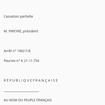
Cassation partielle
M. PIREYRE, président
Arrêt n° 1062 F-B
Pourvoi n° K 21-11.754
R É P U B L I Q U E F R A N Ç A I S E
_________________________
AU NOM DU PEUPLE FRANÇAIS
_________________________