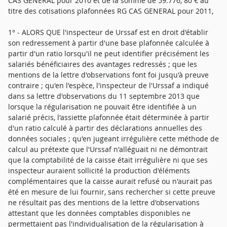
CAS GENERAL pour 2010 et de la somme de 59.776, 80 € au
titre des cotisations plafonnées RG CAS GENERAL pour 2011,
1° - ALORS QUE l'inspecteur de Urssaf est en droit d'établir
son redressement à partir d'une base plafonnée calculée à
partir d'un ratio lorsqu'il ne peut identifier précisément les
salariés bénéficiaires des avantages redressés ; que les
mentions de la lettre d'observations font foi jusqu'à preuve
contraire ; qu'en l'espèce, l'inspecteur de l'Urssaf a indiqué
dans sa lettre d'observations du 11 septembre 2013 que
lorsque la régularisation ne pouvait être identifiée à un
salarié précis, l'assiette plafonnée était déterminée à partir
d'un ratio calculé à partir des déclarations annuelles des
données sociales ; qu'en jugeant irrégulière cette méthode de
calcul au prétexte que l'Urssaf n'alléguait ni ne démontrait
que la comptabilité de la caisse était irrégulière ni que ses
inspecteur auraient sollicité la production d'éléments
complémentaires que la caisse aurait refusé ou n'aurait pas
été en mesure de lui fournir, sans rechercher si cette preuve
ne résultait pas des mentions de la lettre d'observations
attestant que les données comptables disponibles ne
permettaient pas l'individualisation de la régularisation à