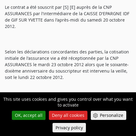
Le contrat a été souscrit par [S] [E] auprès de la CNP
ASSURANCES par l'intermédiaire de la CAISSE D'EPARGNE IDF
de GIF SUR YVETTE dans l'après-midi du samedi 20 octobre
2012.
Selon les déclarations concordantes des parties, la cotisation
initiale de l'assurance vie a été réceptionnée par la CNP
ASSURANCES le mardi 23 octobre 2012 alors que le soixante-
dixième anniversaire du souscripteur est intervenu la veille,
soit le lundi 22 octobre 2012.
This site uses cookies and gives you control over what you want
Il ressort de la déclaration de l'adhérent à la page 4 du
to activate
certificat d'adhésion au contrat d'assurance signé par [S] [E]
OK, accept all
Deny all cookies
Personalize
les termes suivants : « Ce contrat m'a été préconisé par un
conseiller Caisse d'Epargne conformément aux besoins que
Privacy policy
Queue-Fair
j'ai exprimés et à ma connaissance des marchés financiers [']
Menu
».