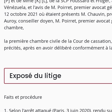
[P] et de Mme [K] [L], de la SCP Foussard et Froger
Vénézuela, et l'avis de M. Poirret, premier avocat 
12 octobre 2021 où étaient présents M. Chauvin, pr
Auroy, conseiller doyen, M. Poirret, premier avocat
chambre,
la première chambre civile de la Cour de cassation
précités, après en avoir délibéré conformément à la 
Exposé du litige
Faits et procédure
1. Selon l'arrêt attaqué (Paris, 3 juin 2020), rendu su