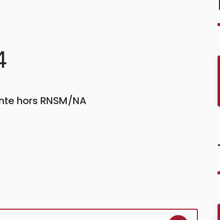
4
einte hors RNSM/NA