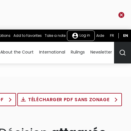
Log in
ptions
Add to favorites
Take a note
Aide
FR
EN
About the Court
International
Rulings
Newsletter
Rech
DF
TÉLÉCHARGER PDF SANS ZONAGE