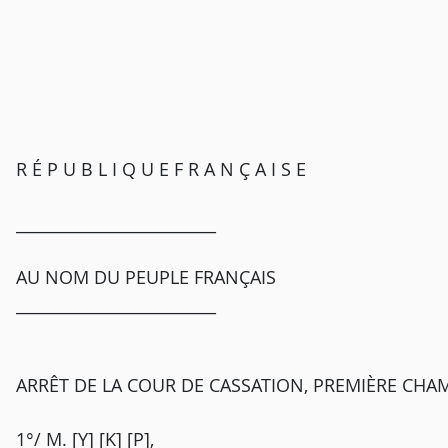
R É P U B L I Q U E F R A N Ç A I S E
_________________________
AU NOM DU PEUPLE FRANÇAIS
_________________________
ARRÊT DE LA COUR DE CASSATION, PREMIÈRE CHAM
1°/ M. [Y] [K] [P],