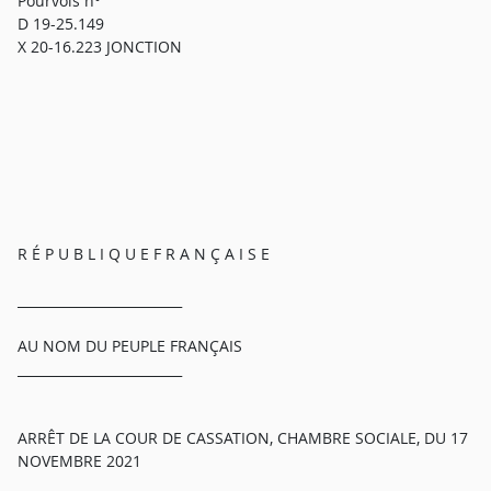
Pourvois n°
D 19-25.149
X 20-16.223 JONCTION
R É P U B L I Q U E F R A N Ç A I S E
_________________________
AU NOM DU PEUPLE FRANÇAIS
_________________________
ARRÊT DE LA COUR DE CASSATION, CHAMBRE SOCIALE, DU 17
NOVEMBRE 2021