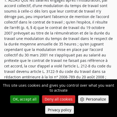
1. ALORS QUE les salariés engagés après l'instauration, par
accord collectif, d'une modulation du temps de travail sont
soumis à celle-ci dès lors que leur contrat de travail n'y
déroge pas, peu important l'absence de mention de l'accord
collectif dans le contrat de travail ; qu'en l'espèce, il résulte
de l'arrêt (p. 6, § 4) que le contrat de travail du 19 octobre
2007 prévoyait au titre de la rémunération et de la durée du
travail une modulation du temps de travail dans le respect de
la durée moyenne annuelle de 35 heures ; qu'en jugeant
cependant que la modulation mise en place par l'accord
collectif du 30 mars 2001 ne s'appliquait pas au salarié au
prétexte que le contrat de travail ne faisait pas référence à
cet accord, la cour d'appel a violé l'article L. 212-8 du code du
travail devenu article L. 3122-9 du code du travail dans sa
rédaction antérieure à la loi n° 2008-789 du 20 août 2008 ;
This site uses cookies and gives you control over what you want
2. ALORS QU'une clause du contrat de travail reste applicable
to activate
tant qu'elle n'a pas été modifiée ; qu'en l'espèce, la cour
d'appel a constaté que le contrat de travail du 19 octobre
OK, accept all
Deny all cookies
Personalize
2007 prévoyait au titre de la rémunération et de la durée du
Privacy policy
travail une modulation du temps de travail dans le respect de
Queue-Fair
Menu
la durée moyenne annuelle de 35 heures et que l'avenant de