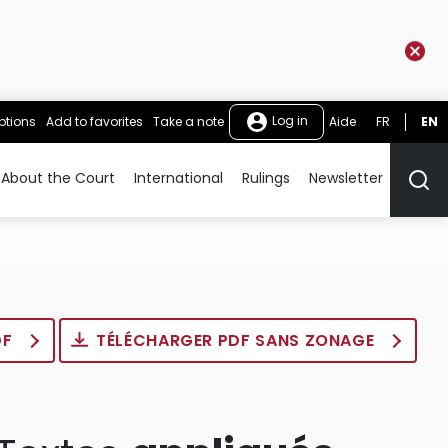
Log in
ptions
Add to favorites
Take a note
Aide
FR
EN
About the Court
International
Rulings
Newsletter
Rech
DF
TÉLÉCHARGER PDF SANS ZONAGE