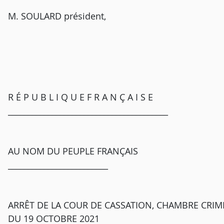
M. SOULARD président,
R É P U B L I Q U E F R A N Ç A I S E
________________________________________
AU NOM DU PEUPLE FRANÇAIS
_________________________
ARRÊT DE LA COUR DE CASSATION, CHAMBRE CRIMI
DU 19 OCTOBRE 2021