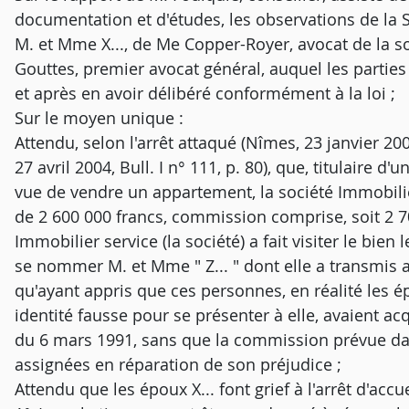
documentation et d'études, les observations de la S
M. et Mme X..., de Me Copper-Royer, avocat de la so
Gouttes, premier avocat général, auquel les parties i
et après en avoir délibéré conformément à la loi ;
Sur le moyen unique :
Attendu, selon l'arrêt attaqué (Nîmes, 23 janvier 200
27 avril 2004, Bull. I n° 111, p. 80), que, titulaire 
vue de vendre un appartement, la société Immobiliè
de 2 600 000 francs, commission comprise, soit 2 70
Immobilier service (la société) a fait visiter le bie
se nommer M. et Mme " Z... " dont elle a transmis a
qu'ayant appris que ces personnes, en réalité les ép
identité fausse pour se présenter à elle, avaient a
du 6 mars 1991, sans que la commission prévue dans
assignées en réparation de son préjudice ;
Attendu que les époux X... font grief à l'arrêt d'acc