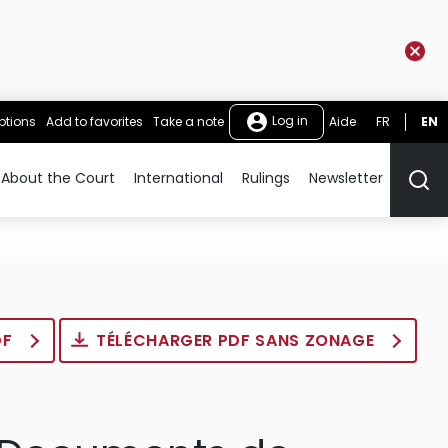
Log in
ptions
Add to favorites
Take a note
Aide
FR
EN
About the Court
International
Rulings
Newsletter
Rech
DF
TÉLÉCHARGER PDF SANS ZONAGE