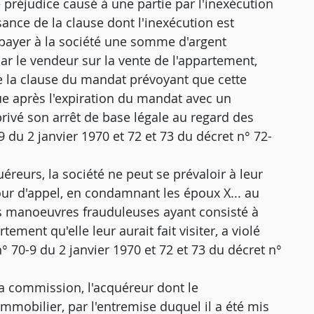
 préjudice causé à une partie par l'inexécution
ssance de la clause dont l'inexécution est
à payer à la société une somme d'argent
ar le vendeur sur la vente de l'appartement,
e la clause du mandat prévoyant que cette
ue après l'expiration du mandat avec un
privé son arrêt de base légale au regard des
-9 du 2 janvier 1970 et 72 et 73 du décret n° 72-
éreurs, la société ne peut se prévaloir à leur
our d'appel, en condamnant les époux X... au
 manoeuvres frauduleuses ayant consisté à
tement qu'elle leur aurait fait visiter, a violé
i n° 70-9 du 2 janvier 1970 et 72 et 73 du décret n°
la commission, l'acquéreur dont le
 immobilier, par l'entremise duquel il a été mis