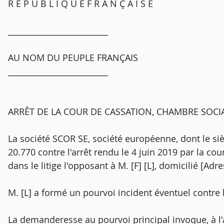
R É P U B L I Q U E F R A N Ç A I S E
_________________________
AU NOM DU PEUPLE FRANÇAIS
_________________________
ARRÊT DE LA COUR DE CASSATION, CHAMBRE SOCIA
La société SCOR SE, société européenne, dont le siè
20.770 contre l'arrêt rendu le 4 juin 2019 par la cou
dans le litige l'opposant à M. [F] [L], domicilié [Adr
M. [L] a formé un pourvoi incident éventuel contre
La demanderesse au pourvoi principal invoque, à l