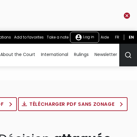
Log in
ptions
Add to favorites
Take a note
Aide
FR
EN
About the Court
International
Rulings
Newsletter
Rech
DF
TÉLÉCHARGER PDF SANS ZONAGE