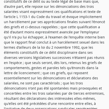
constitutifs de ce délit ou au texte légal de base mais que,
d'autre part, elle repose sur les dénonciations des trois
salariées visant expressément ces qualifications et texte de
l'article L 1153-1 du Code du travail et évoque implicitement
un harcèlement par ses appréciations finales suivant l'énoncé
des griefs et ci-dessus rappelées ; que cette qualification a
été d'autant moins expressément avancée par l'employeur
qu'il n'a pu lui échapper, à l'examen de l'enquête interne bien
que le rapport final conclut à un harcèlement sexuel dans les
termes d'ailleurs de la loi du 2 novembre 1992, que les
éléments constitutifs de ce délit disciplinaire dans ses
diverses versions législatives successives n'étaient pas réunis
en l'espèce ; que seuls seront, dès lors, retenus les griefs de
comportements, gestes et paroles tels qu'énoncés dans la
lettre de licenciement ; que ces griefs, qui reposent
essentiellement sur les dénonciations et déclarations des
salariées, ne sont pas caractérisés ; que les trois
dénonciations n'ont pas été spontanées mais provoquées et
concertées entre les trois salariées par de tierces entremises,
résultant des déclarations des intéressées elles-mêmes,
qu'elles ont été précédées d'une rencontre entre elles, à
l'initiative de deux organisations syndicales représentées