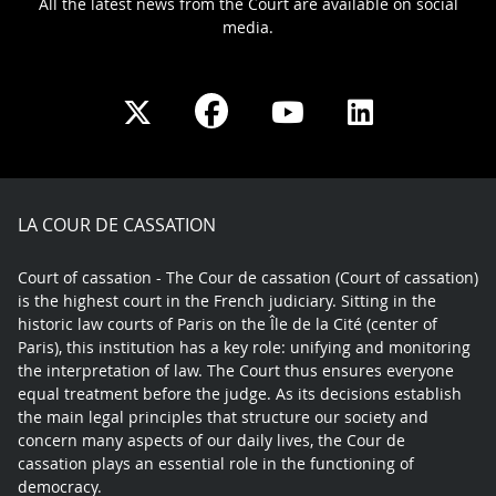
All the latest news from the Court are available on social
media.
Share
Share
Share
Share
on
on
on
on
Facebook
X
Youtube
LinkedIn
play
LA COUR DE CASSATION
Court of cassation - The Cour de cassation (Court of cassation)
is the highest court in the French judiciary. Sitting in the
historic law courts of Paris on the Île de la Cité (center of
Paris), this institution has a key role: unifying and monitoring
the interpretation of law. The Court thus ensures everyone
equal treatment before the judge. As its decisions establish
the main legal principles that structure our society and
concern many aspects of our daily lives, the Cour de
cassation plays an essential role in the functioning of
democracy.