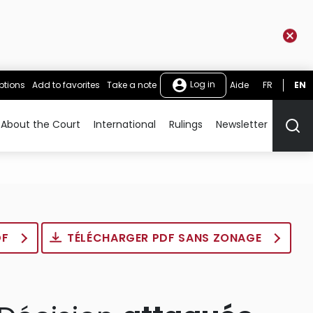
Log in
ptions
Add to favorites
Take a note
Aide
FR
EN
About the Court
International
Rulings
Newsletter
Rech
DF
TÉLÉCHARGER PDF SANS ZONAGE