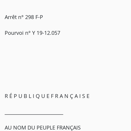
Arrêt n° 298 F-P
Pourvoi n° Y 19-12.057
R É P U B L I Q U E F R A N Ç A I S E
_________________________
AU NOM DU PEUPLE FRANÇAIS