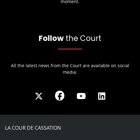
moment.
Follow
the Court
All the latest news from the Court are available on social
media.
Share
Share
Share
Share
on
on
on
on
Facebook
X
Youtube
LinkedIn
play
LA COUR DE CASSATION