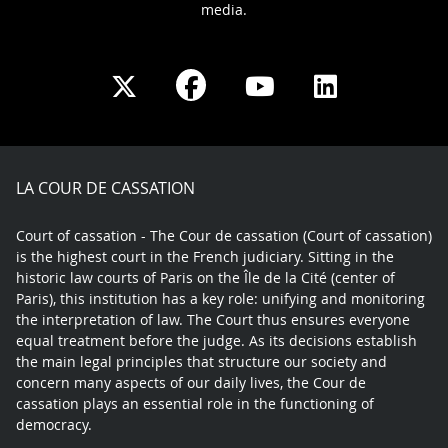
media.
Share
Share
Share
Share
on
on
on
on
Facebook
X
Youtube
LinkedIn
play
LA COUR DE CASSATION
Court of cassation - The Cour de cassation (Court of cassation)
is the highest court in the French judiciary. Sitting in the
historic law courts of Paris on the Île de la Cité (center of
Paris), this institution has a key role: unifying and monitoring
the interpretation of law. The Court thus ensures everyone
equal treatment before the judge. As its decisions establish
the main legal principles that structure our society and
concern many aspects of our daily lives, the Cour de
cassation plays an essential role in the functioning of
democracy.