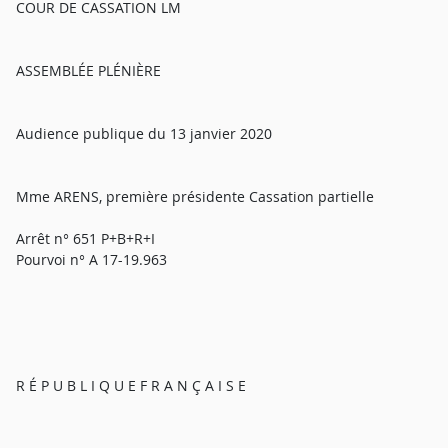
COUR DE CASSATION LM
ASSEMBLÉE PLÉNIÈRE
Audience publique du 13 janvier 2020
Mme ARENS, première présidente Cassation partielle
Arrêt n° 651 P+B+R+I
Pourvoi n° A 17-19.963
R É P U B L I Q U E F R A N Ç A I S E