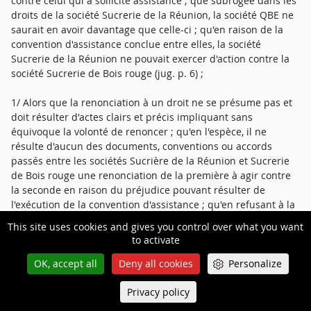
contre celui qui a sollicité assistance ; que subrogée dans les
droits de la société Sucrerie de la Réunion, la société QBE ne
saurait en avoir davantage que celle-ci ; qu'en raison de la
convention d'assistance conclue entre elles, la société
Sucrerie de la Réunion ne pouvait exercer d'action contre la
société Sucrerie de Bois rouge (jug. p. 6) ;
1/ Alors que la renonciation à un droit ne se présume pas et
doit résulter d'actes clairs et précis impliquant sans
équivoque la volonté de renoncer ; qu'en l'espèce, il ne
résulte d'aucun des documents, conventions ou accords
passés entre les sociétés Sucrière de la Réunion et Sucrerie
de Bois rouge une renonciation de la première à agir contre
la seconde en raison du préjudice pouvant résulter de
l'exécution de la convention d'assistance ; qu'en refusant à la
compagnie QBE, subrogée dans les droits de la société
This site uses cookies and gives you control over what you want
Sucrière de la Réunion, d'exercer un recours à l'encontre de
to activate
la société Sucrerie de Bois rouge au motif qu'elle ne pouvait
avoir davantage de droits que son assuré et qu'en raison des
OK, accept all
Deny all cookies
Personalize
conventions conclues entre elles, la société Sucrière de la
Privacy policy
Réunion ne pouvait exercer d'action contre la société Sucrerie
Queue-Fair
Menu
de Bois rouge, la cour d'appel a violé l'article 1134 du code