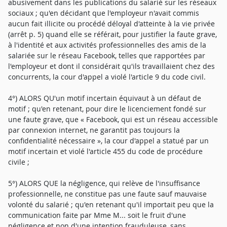
abusivement dans les publications du salarié sur les réseaux
sociaux ; qu'en décidant que l'employeur n'avait commis
aucun fait illicite ou procédé déloyal d'atteinte à la vie privée
(arrêt p. 5) quand elle se référait, pour justifier la faute grave,
à l'identité et aux activités professionnelles des amis de la
salariée sur le réseau Facebook, telles que rapportées par
l'employeur et dont il considérait qu'ils travaillaient chez des
concurrents, la cour d'appel a violé l'article 9 du code civil.
4°) ALORS QU'un motif incertain équivaut à un défaut de
motif ; qu'en retenant, pour dire le licenciement fondé sur
une faute grave, que « Facebook, qui est un réseau accessible
par connexion internet, ne garantit pas toujours la
confidentialité nécessaire », la cour d'appel a statué par un
motif incertain et violé l'article 455 du code de procédure
civile ;
5°) ALORS QUE la négligence, qui relève de l'insuffisance
professionnelle, ne constitue pas une faute sauf mauvaise
volonté du salarié ; qu'en retenant qu'il importait peu que la
communication faite par Mme M... soit le fruit d'une
négligence et non d'une intention frauduleuse, sans