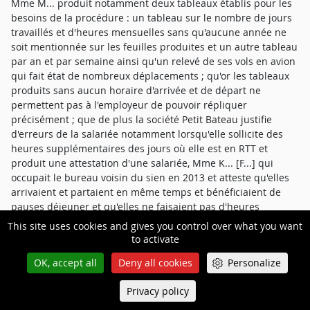
Mme M... produit notamment deux tableaux établis pour les
besoins de la procédure : un tableau sur le nombre de jours
travaillés et d'heures mensuelles sans qu'aucune année ne
soit mentionnée sur les feuilles produites et un autre tableau
par an et par semaine ainsi qu'un relevé de ses vols en avion
qui fait état de nombreux déplacements ; qu'or les tableaux
produits sans aucun horaire d'arrivée et de départ ne
permettent pas à l'employeur de pouvoir répliquer
précisément ; que de plus la société Petit Bateau justifie
d'erreurs de la salariée notamment lorsqu'elle sollicite des
heures supplémentaires des jours où elle est en RTT et
produit une attestation d'une salariée, Mme K... [F...] qui
occupait le bureau voisin du sien en 2013 et atteste qu'elles
arrivaient et partaient en même temps et bénéficiaient de
pauses déjeuner et qu'elles ne faisaient pas d'heures
supplémentaires ; que l'employeur démontre aussi que
This site uses cookies and gives you control over what you want
certains déplacements indiqués dans le relevé des vols
to activate
d'avion étaient des déplacements personnels ou que des
OK, accept all
Deny all cookies
Personalize
déplacements mentionnés par elle ne correspondent au
relevé de vols qu'elle produit ; que la cour observe en outre
Privacy policy
Queue-Fair
que ce relevé ne mentionne aucun horaire d'avion ; qu'enfin
Menu
aucune des attestations produites par la salariée et émanant