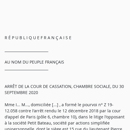
R É P U B L I Q U E F R A N Ç A I S E
_________________________
AU NOM DU PEUPLE FRANÇAIS
_________________________
ARRÊT DE LA COUR DE CASSATION, CHAMBRE SOCIALE, DU 30
SEPTEMBRE 2020
Mme I... M..., domiciliée [...] , a formé le pourvoi n° Z 19-
12.058 contre l'arrêt rendu le 12 décembre 2018 par la cour
d'appel de Paris (pôle 6, chambre 10), dans le litige l'opposant
à la société Petit Bateau, société par actions simplifiée
unipersonnelle, dont le siège est 15 rue du lieutenant Pierre