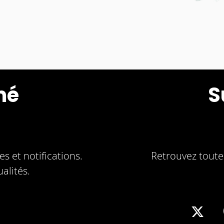
mé
S
s et notifications.
Retrouvez toute 
alités.
Sha