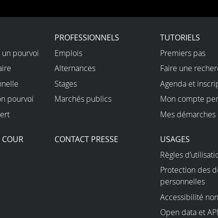
on
X
PROFESSIONNELS
TUTORIELS
 un pourvoi
Emplois
Premiers pas
aire
Alternances
Faire une reche
nnelle
Stages
Agenda et inscri
on pourvoi
Marchés publics
Mon compte per
ert
Mes démarches 
A COUR
CONTACT PRESSE
USAGES
Règles d’utilisati
Protection des 
personnelles
Accessibilité n
Open data et AP