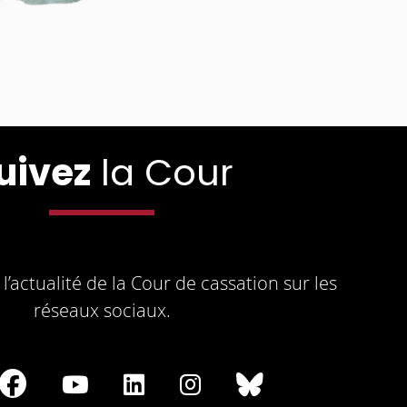
uivez
la Cour
l’actualité de la Cour de cassation sur les
réseaux sociaux.
re
Share
Share
Share
Share
Share