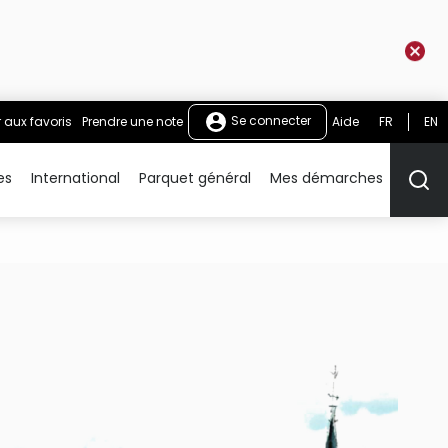
Se connecter
r aux favoris
Prendre une note
Aide
FR
EN
es
International
Parquet général
Mes démarches
Rech