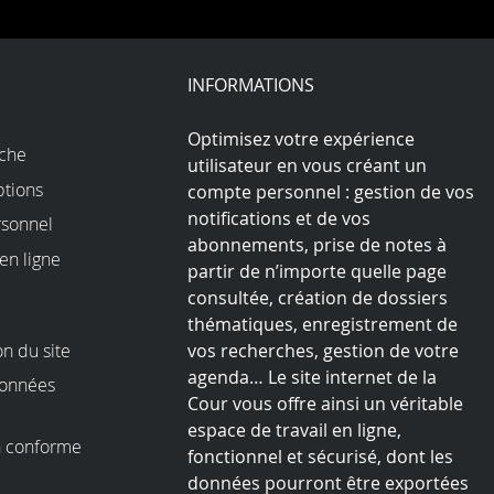
on
on
on
on
on
Facebook
Youtube
LinkedIn
Instagram
Bluesky
play
INFORMATIONS
Optimisez votre expérience
rche
utilisateur en vous créant un
ptions
compte personnel : gestion de vos
notifications et de vos
sonnel
abonnements, prise de notes à
en ligne
partir de n’importe quelle page
consultée, création de dossiers
thématiques, enregistrement de
on du site
vos recherches, gestion de votre
agenda… Le site internet de la
données
Cour vous offre ainsi un véritable
espace de travail en ligne,
on conforme
fonctionnel et sécurisé, dont les
I
données pourront être exportées