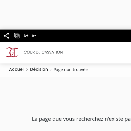
Panneau de gestion des cookies
Aller
au
contenu
principal
A+
A-
Accueil
Décision
Page non trouvée
La page que vous recherchez n'existe pa