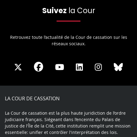
Suivez
la Cour
Retrouvez toute l’actualité de la Cour de cassation sur les
réseaux sociaux.
Share
Share
Share
Share
Sha
Share
on
on
on
on
on
on
Facebook
X
Youtube
LinkedIn
Instagram
Blue
play
LA COUR DE CASSATION
La Cour de cassation est la plus haute juridiction de l’ordre
judiciaire français. Siégeant dans l’enceinte du Palais de
justice de l'Île de la Cité, cette institution remplit une mission
essentielle: unifier et contrôler l'interprétation des lois.