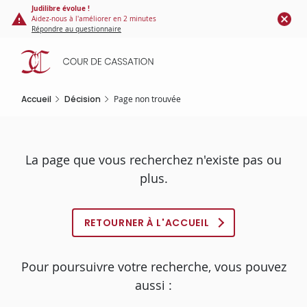
Panneau de gestion des cookies
Aller
Judilibre évolue !
Aidez-nous à l'améliorer en 2 minutes
au
Répondre au questionnaire
contenu
principal
Accueil
Décision
Page non trouvée
La page que vous recherchez n'existe pas ou
plus.
RETOURNER À L'ACCUEIL
Pour poursuivre votre recherche, vous pouvez
aussi :