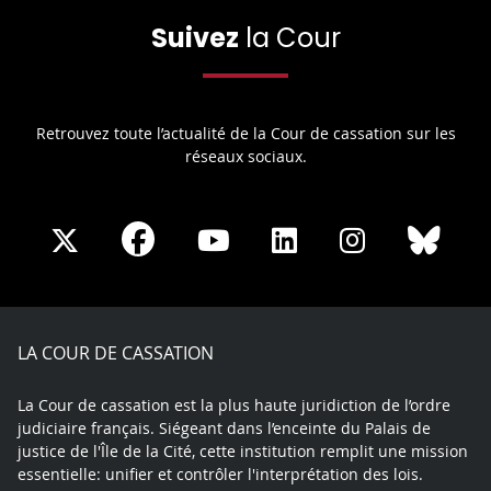
Suivez
la Cour
Retrouvez toute l’actualité de la Cour de cassation sur les
réseaux sociaux.
Share
Share
Share
Share
Sha
Share
on
on
on
on
on
on
Facebook
X
Youtube
LinkedIn
Instagram
Blue
play
LA COUR DE CASSATION
La Cour de cassation est la plus haute juridiction de l’ordre
judiciaire français. Siégeant dans l’enceinte du Palais de
justice de l'Île de la Cité, cette institution remplit une mission
essentielle: unifier et contrôler l'interprétation des lois.