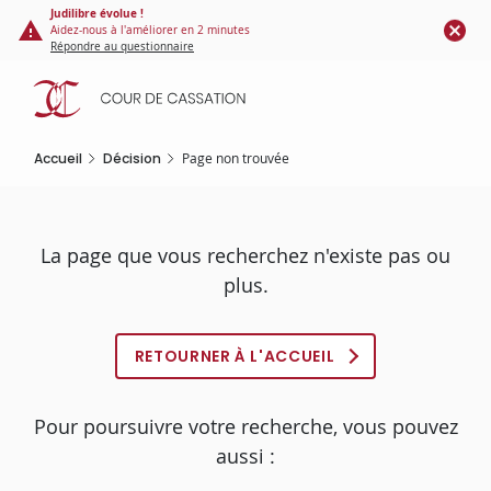
Panneau de gestion des cookies
Aller
Judilibre évolue !
Aidez-nous à l'améliorer en 2 minutes
au
Répondre au questionnaire
contenu
principal
Accueil
Décision
Page non trouvée
La page que vous recherchez n'existe pas ou
plus.
RETOURNER À L'ACCUEIL
Pour poursuivre votre recherche, vous pouvez
aussi :