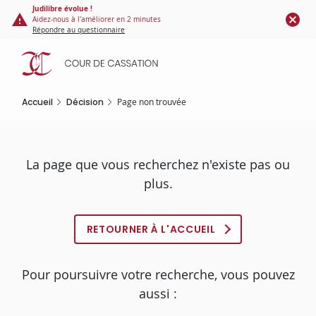
Panneau de gestion des cookies
Aller
Judilibre évolue !
Aidez-nous à l'améliorer en 2 minutes
au
Répondre au questionnaire
contenu
principal
Accueil
Décision
Page non trouvée
La page que vous recherchez n'existe pas ou
plus.
RETOURNER À L'ACCUEIL
Pour poursuivre votre recherche, vous pouvez
aussi :