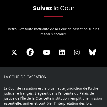
Suivez
la Cour
Retrouvez toute l’actualité de la Cour de cassation sur les
réseaux sociaux.
Share
Share
Share
Share
Sha
Share
on
on
on
on
on
on
Facebook
X
Youtube
LinkedIn
Instagram
Blue
play
LA COUR DE CASSATION
La Cour de cassation est la plus haute juridiction de l’ordre
judiciaire français. Siégeant dans l’enceinte du Palais de
justice de l'Île de la Cité, cette institution remplit une mission
essentielle: unifier et contrôler l'interprétation des lois.