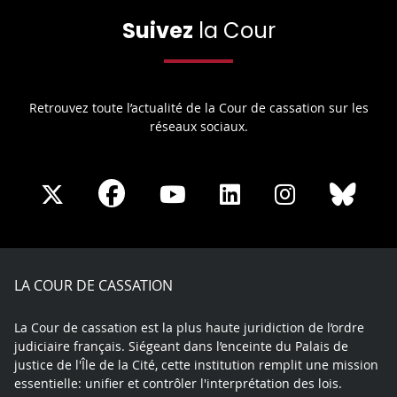
Suivez
la Cour
Retrouvez toute l’actualité de la Cour de cassation sur les
réseaux sociaux.
Share
Share
Share
Share
Sha
Share
on
on
on
on
on
on
Facebook
X
Youtube
LinkedIn
Instagram
Blue
play
LA COUR DE CASSATION
La Cour de cassation est la plus haute juridiction de l’ordre
judiciaire français. Siégeant dans l’enceinte du Palais de
justice de l'Île de la Cité, cette institution remplit une mission
essentielle: unifier et contrôler l'interprétation des lois.