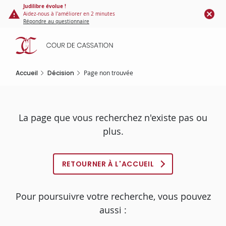
Panneau de gestion des cookies
Aller
Judilibre évolue !
Aidez-nous à l'améliorer en 2 minutes
au
Répondre au questionnaire
contenu
principal
Accueil
Décision
Page non trouvée
La page que vous recherchez n'existe pas ou
plus.
RETOURNER À L'ACCUEIL
Pour poursuivre votre recherche, vous pouvez
aussi :