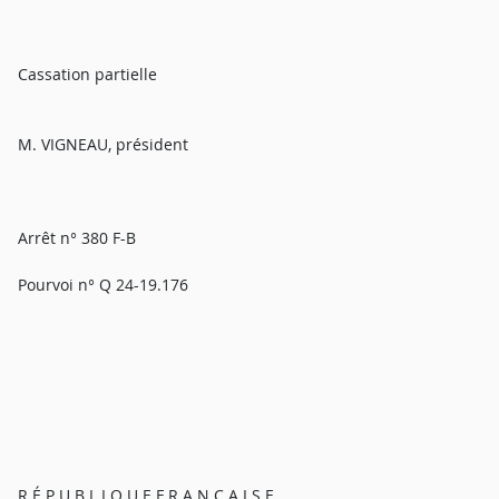
Cassation partielle
M. VIGNEAU, président
Arrêt n° 380 F-B
Pourvoi n° Q 24-19.176
R É P U B L I Q U E F R A N Ç A I S E