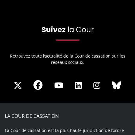
Suivez
la Cour
Retrouvez toute l’actualité de la Cour de cassation sur les
réseaux sociaux.
Share
Share
Share
Share
Sha
Share
on
on
on
on
on
on
Facebook
X
Youtube
LinkedIn
Instagram
Blue
play
LA COUR DE CASSATION
La Cour de cassation est la plus haute juridiction de l’ordre