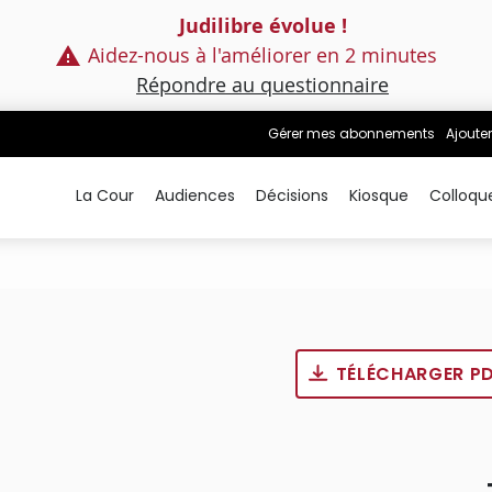
Judilibre évolue !
Aidez-nous à l'améliorer en 2 minutes
Répondre au questionnaire
Gérer mes abonnements
Ajouter
La Cour
Audiences
Décisions
Kiosque
Colloqu
TÉLÉCHARGER P