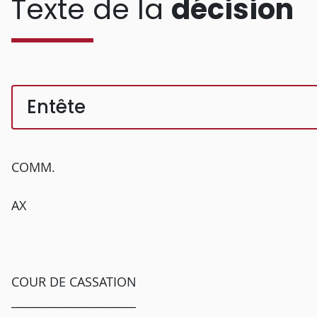
Texte de la
décision
Entête
COMM.
AX
COUR DE CASSATION
______________________