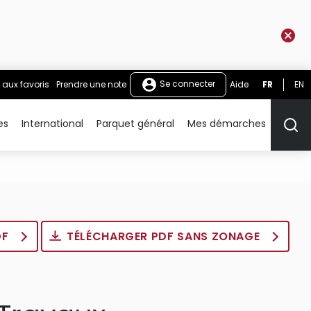
Se connecter
 aux favoris
Prendre une note
Aide
FR
EN
es
International
Parquet général
Mes démarches
Rech
DF
TÉLÉCHARGER PDF SANS ZONAGE