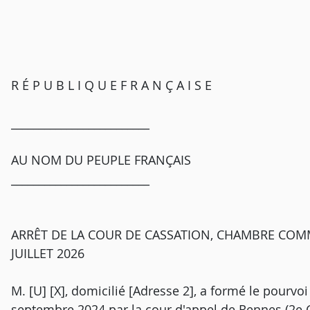
R É P U B L I Q U E F R A N Ç A I S E
_________________________
AU NOM DU PEUPLE FRANÇAIS
_________________________
ARRÊT DE LA COUR DE CASSATION, CHAMBRE COMM
JUILLET 2026
M. [U] [X], domicilié [Adresse 2], a formé le pourvoi
septembre 2024 par la cour d'appel de Rennes (2e Ch