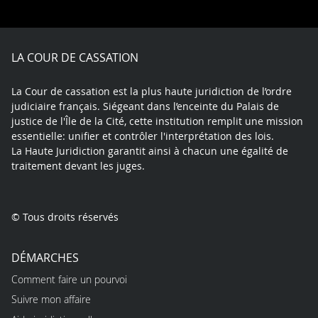
on
on
on
on
on
on
Facebook
X
Youtube
LinkedIn
Instagram
Blue
play
LA COUR DE CASSATION
La Cour de cassation est la plus haute juridiction de l’ordre
judiciaire français. Siégeant dans l’enceinte du Palais de
justice de l'Île de la Cité, cette institution remplit une mission
essentielle: unifier et contrôler l'interprétation des lois.
La Haute Juridiction garantit ainsi à chacun une égalité de
traitement devant les juges.
© Tous droits réservés
DÉMARCHES
Comment faire un pourvoi
Suivre mon affaire