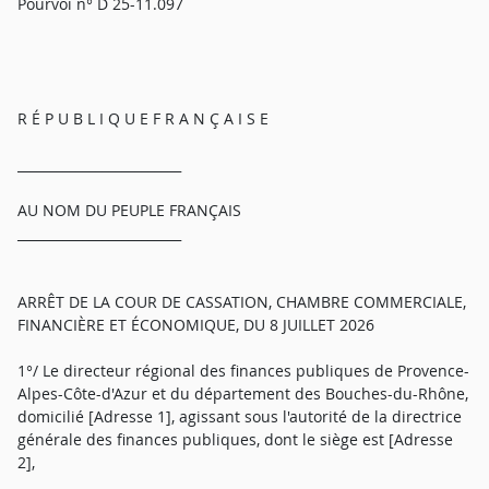
Pourvoi n° D 25-11.097
R É P U B L I Q U E F R A N Ç A I S E
_________________________
AU NOM DU PEUPLE FRANÇAIS
_________________________
ARRÊT DE LA COUR DE CASSATION, CHAMBRE COMMERCIALE,
FINANCIÈRE ET ÉCONOMIQUE, DU 8 JUILLET 2026
1°/ Le directeur régional des finances publiques de Provence-
Alpes-Côte-d'Azur et du département des Bouches-du-Rhône,
domicilié [Adresse 1], agissant sous l'autorité de la directrice
générale des finances publiques, dont le siège est [Adresse
2],