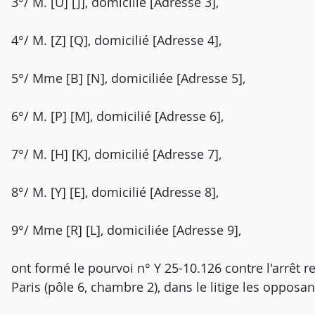
3°/ M. [U] [J], domicilié [Adresse 3],
4°/ M. [Z] [Q], domicilié [Adresse 4],
5°/ Mme [B] [N], domiciliée [Adresse 5],
6°/ M. [P] [M], domicilié [Adresse 6],
7°/ M. [H] [K], domicilié [Adresse 7],
8°/ M. [Y] [E], domicilié [Adresse 8],
9°/ Mme [R] [L], domiciliée [Adresse 9],
ont formé le pourvoi n° Y 25-10.126 contre l'arrêt 
Paris (pôle 6, chambre 2), dans le litige les opposant