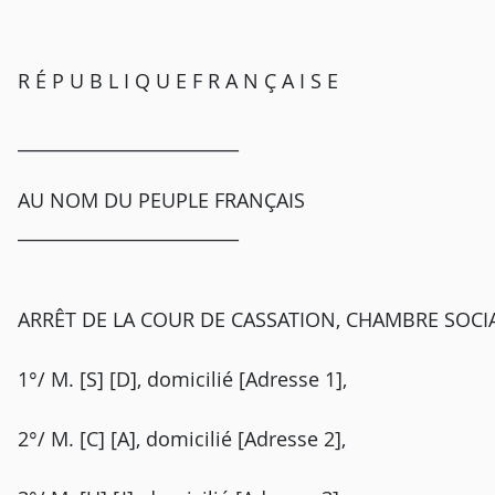
R É P U B L I Q U E F R A N Ç A I S E
_________________________
AU NOM DU PEUPLE FRANÇAIS
_________________________
ARRÊT DE LA COUR DE CASSATION, CHAMBRE SOCIAL
1°/ M. [S] [D], domicilié [Adresse 1],
2°/ M. [C] [A], domicilié [Adresse 2],