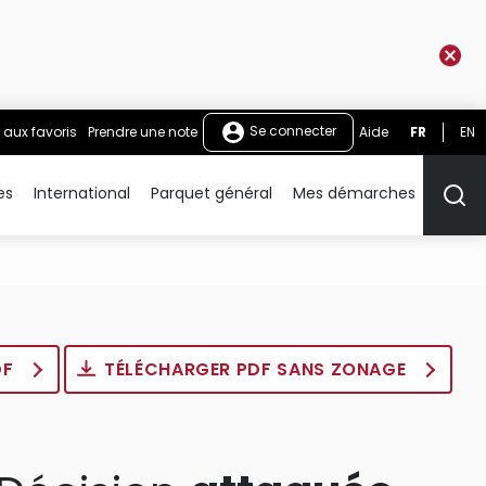
Se connecter
 aux favoris
Prendre une note
Aide
FR
EN
es
International
Parquet général
Mes démarches
Rech
DF
TÉLÉCHARGER PDF SANS ZONAGE