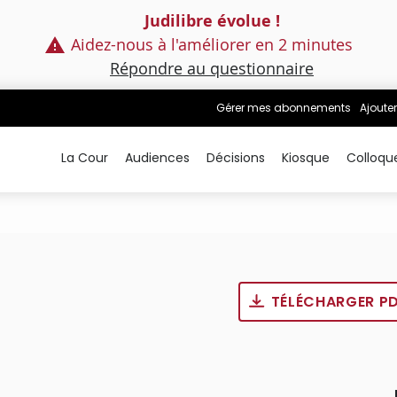
Judilibre évolue !
Aidez-nous à l'améliorer en 2 minutes
Répondre au questionnaire
Gérer mes abonnements
Ajouter
La Cour
Audiences
Décisions
Kiosque
Colloqu
TÉLÉCHARGER P