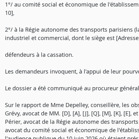
1°/ au comité social et économique de l'établisseme
10],
2°/ à la Régie autonome des transports parisiens (l
industriel et commercial, dont le siège est [Adresse
défendeurs à la cassation.
Les demandeurs invoquent, à l'appui de leur pourv
Le dossier a été communiqué au procureur général
Sur le rapport de Mme Depelley, conseillère, les o
Grévy, avocat de MM. [D], [A], [J], [Q], [M], [K], [E], 
Périer, avocat de la Régie autonome des transports
avocat du comité social et économique de l'établi
l'audience publique du 10 juin 2026 où étaient prés