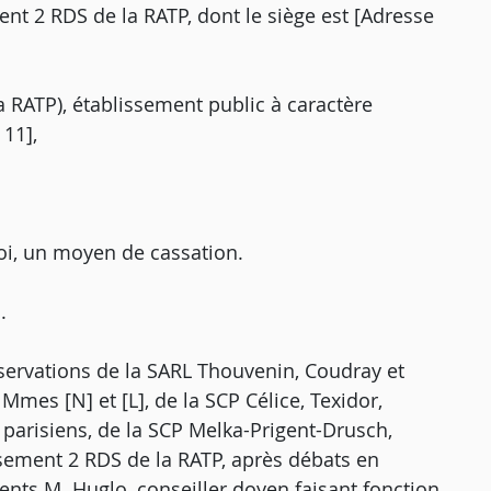
nt 2 RDS de la RATP, dont le siège est [Adresse
a RATP), établissement public à caractère
 11],
oi, un moyen de cassation.
.
bservations de la SARL Thouvenin, Coudray et
et Mmes [N] et [L], de la SCP Célice, Texidor,
 parisiens, de la SCP Melka-Prigent-Drusch,
ssement 2 RDS de la RATP, après débats en
ents M. Huglo, conseiller doyen faisant fonction