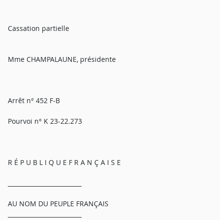
Cassation partielle
Mme CHAMPALAUNE, présidente
Arrêt n° 452 F-B
Pourvoi n° K 23-22.273
R É P U B L I Q U E F R A N Ç A I S E
_________________________
AU NOM DU PEUPLE FRANÇAIS
_________________________