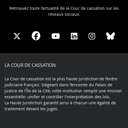
Retrouvez toute l’actualité de la Cour de cassation sur les
réseaux sociaux.
Share
Share
Share
Share
Sha
Share
on
on
on
on
on
on
Facebook
X
Youtube
LinkedIn
Instagram
Blue
play
LA COUR DE CASSATION
La Cour de cassation est la plus haute juridiction de l’ordre
judiciaire français. Siégeant dans l’enceinte du Palais de
justice de l'Île de la Cité, cette institution remplit une mission
essentielle: unifier et contrôler l'interprétation des lois.
La Haute Juridiction garantit ainsi à chacun une égalité de
traitement devant les juges.