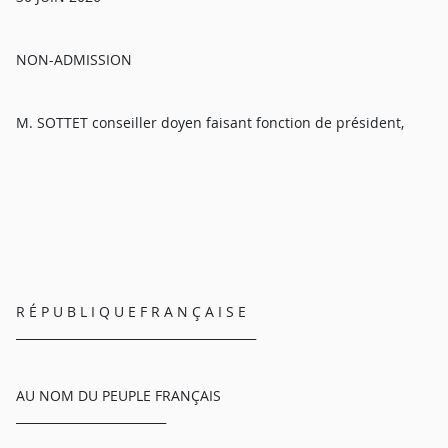
NON-ADMISSION
M. SOTTET conseiller doyen faisant fonction de président,
R É P U B L I Q U E F R A N Ç A I S E
________________________________________
AU NOM DU PEUPLE FRANÇAIS
_________________________