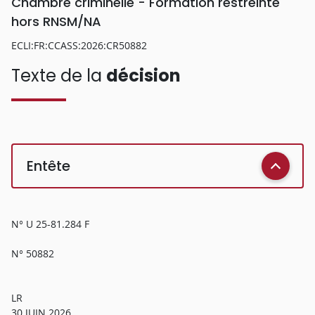
Chambre criminelle - Formation restreinte
hors RNSM/NA
ECLI:FR:CCASS:2026:CR50882
Texte de la
décision
Entête
N° U 25-81.284 F
N° 50882
LR
30 JUIN 2026