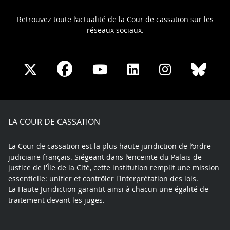
Retrouvez toute l’actualité de la Cour de cassation sur les
réseaux sociaux.
Share
Share
Share
Share
Sha
Share
on
on
on
on
on
on
Facebook
X
Youtube
LinkedIn
Instagram
Blue
play
LA COUR DE CASSATION
La Cour de cassation est la plus haute juridiction de l’ordre
judiciaire français. Siégeant dans l’enceinte du Palais de
justice de l'Île de la Cité, cette institution remplit une mission
essentielle: unifier et contrôler l'interprétation des lois.
La Haute Juridiction garantit ainsi à chacun une égalité de
traitement devant les juges.