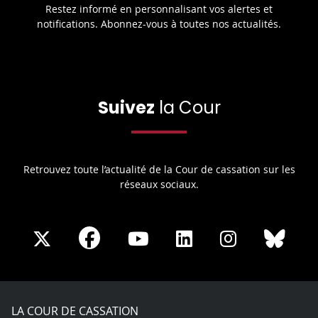
Restez informé en personnalisant vos alertes et
notifications. Abonnez-vous à toutes nos actualités.
Suivez
la Cour
Retrouvez toute l’actualité de la Cour de cassation sur les
réseaux sociaux.
Share
Share
Share
Share
Sha
Share
on
on
on
on
on
on
Facebook
X
Youtube
LinkedIn
Instagram
Blue
play
LA COUR DE CASSATION