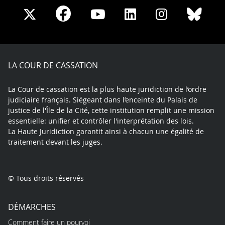
Share
Share
Share
Share
Sha
Share
on
on
on
on
on
on
Facebook
X
Youtube
LinkedIn
Instagram
Blue
play
LA COUR DE CASSATION
La Cour de cassation est la plus haute juridiction de l’ordre
judiciaire français. Siégeant dans l’enceinte du Palais de
justice de l'Île de la Cité, cette institution remplit une mission
essentielle: unifier et contrôler l'interprétation des lois.
La Haute Juridiction garantit ainsi à chacun une égalité de
traitement devant les juges.
© Tous droits réservés
DÉMARCHES
Comment faire un pourvoi