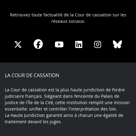
Retrouvez toute l’actualité de la Cour de cassation sur les
réseaux sociaux.
Share
Share
Share
Share
Sha
Share
on
on
on
on
on
on
Facebook
X
Youtube
LinkedIn
Instagram
Blue
play
LA COUR DE CASSATION
La Cour de cassation est la plus haute juridiction de l’ordre
judiciaire français. Siégeant dans l’enceinte du Palais de
justice de l'Île de la Cité, cette institution remplit une mission
essentielle: unifier et contrôler l'interprétation des lois.
La Haute Juridiction garantit ainsi à chacun une égalité de
traitement devant les juges.