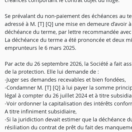
créances comportant le contrat objet du litige.
Se prévalant du non-paiement des échéances au te
adressé à M. [T] [Q] une mise en demeure d’avoir à r
déchéance du terme, par lettre recommandée avec a
La déchéance du terme a été prononcée et deux m
emprunteurs le 6 mars 2025.
Par acte du 26 septembre 2026, la Société a fait ass
de la protection. Elle lui demande de :
-Juger ses demandes recevables et bien fondées,
-Condamner M. [T] [Q] à lui payer la somme princip
légal à compter du 26 juillet 2024 et à titre subsidi
-Voir ordonner la capitalisation des intérêts confor
A titre infiniment subsidiaire,
-Si la juridiction devait estimer que la déchéance 
résiliation du contrat de prêt du fait des manqueme