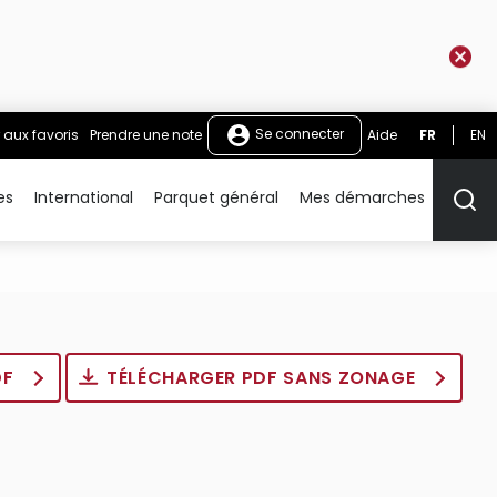
Se connecter
 aux favoris
Prendre une note
Aide
FR
EN
es
International
Parquet général
Mes démarches
Rech
DF
TÉLÉCHARGER PDF SANS ZONAGE