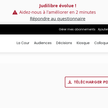
Judilibre évolue !
Aidez-nous à l'améliorer en 2 minutes
Répondre au questionnaire
Gérer mes abonnements
Ajouter
La Cour
Audiences
Décisions
Kiosque
Colloqu
TÉLÉCHARGER P