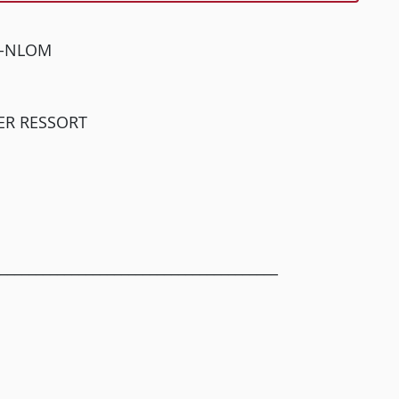
7J-NLOM
ER RESSORT
_______________________________________