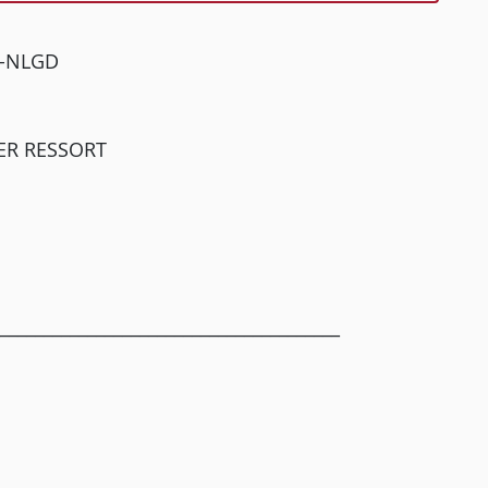
J-NLGD
ER RESSORT
_______________________________________