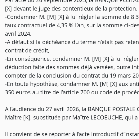
Par acte du 24 septembre 2025, la BANQUE POSTAL
[X] devant le juge des contentieux de la protection.
-Condamner M. [M] [X] à lui régler la somme de 8 395
taux contractuel de 4,35 % l’an, sur la somme ci-
avril 2024,
-A défaut si la déchéance du terme n’était pas reten
contrat de crédit,
-En conséquence, condamner M. [M] [X] à lui régler
déduction faite des sommes déjà versées, outre int
compter de la conclusion du contrat du 19 mars 20
-En toute hypothèse, condamner M. [M] [X] aux en
350 euros au titre de l’article 700 du code de procéd
A l’audience du 27 avril 2026, la BANQUE POSTAL
Maître [K], substituée par Maître LECOEUCHE, qui a
Il convient de se reporter à l’acte introductif d’i