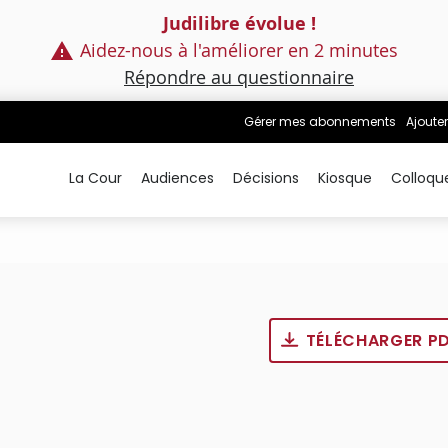
Judilibre évolue !
Aidez-nous à l'améliorer en 2 minutes
Répondre au questionnaire
Gérer mes abonnements
Ajouter
La Cour
Audiences
Décisions
Kiosque
Colloqu
TÉLÉCHARGER P