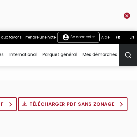
Se connecter
 aux favoris
Prendre une note
Aide
FR
EN
es
International
Parquet général
Mes démarches
Rech
DF
TÉLÉCHARGER PDF SANS ZONAGE