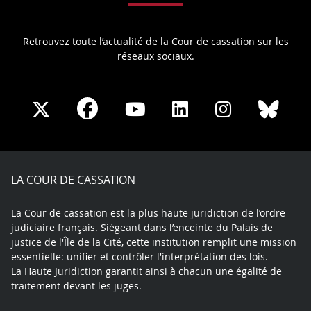
Retrouvez toute l’actualité de la Cour de cassation sur les
réseaux sociaux.
Share
Share
Share
Share
Sha
Share
on
on
on
on
on
on
Facebook
X
Youtube
LinkedIn
Instagram
Blue
play
LA COUR DE CASSATION
La Cour de cassation est la plus haute juridiction de l’ordre
judiciaire français. Siégeant dans l’enceinte du Palais de
justice de l'Île de la Cité, cette institution remplit une mission
essentielle: unifier et contrôler l'interprétation des lois.
La Haute Juridiction garantit ainsi à chacun une égalité de
traitement devant les juges.