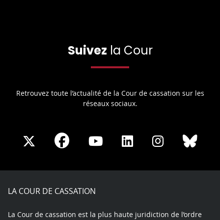
Suivez
la Cour
Retrouvez toute l’actualité de la Cour de cassation sur les
réseaux sociaux.
Share
Share
Share
Share
Sha
Share
on
on
on
on
on
on
Facebook
X
Youtube
LinkedIn
Instagram
Blue
play
LA COUR DE CASSATION
La Cour de cassation est la plus haute juridiction de l’ordre