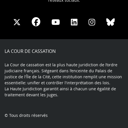
réseaux sociaux.
Share
Share
Share
Share
Sha
Share
on
on
on
on
on
on
Facebook
X
Youtube
LinkedIn
Instagram
Blue
play
LA COUR DE CASSATION
La Cour de cassation est la plus haute juridiction de l’ordre
judiciaire français. Siégeant dans l’enceinte du Palais de
justice de l'Île de la Cité, cette institution remplit une mission
essentielle: unifier et contrôler l'interprétation des lois.
La Haute Juridiction garantit ainsi à chacun une égalité de
traitement devant les juges.
© Tous droits réservés