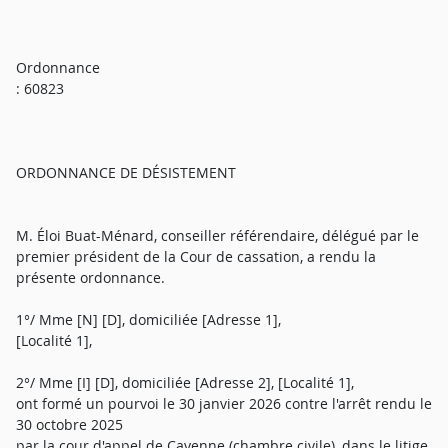
Ordonnance
: 60823
ORDONNANCE DE DÉSISTEMENT
M. Éloi Buat-Ménard, conseiller référendaire, délégué par le
premier président de la Cour de cassation, a rendu la
présente ordonnance.
1°/ Mme [N] [D], domiciliée [Adresse 1],
[Localité 1],
2°/ Mme [I] [D], domiciliée [Adresse 2], [Localité 1],
ont formé un pourvoi le 30 janvier 2026 contre l'arrêt rendu le
30 octobre 2025
par la cour d'appel de Cayenne (chambre civile), dans le litige