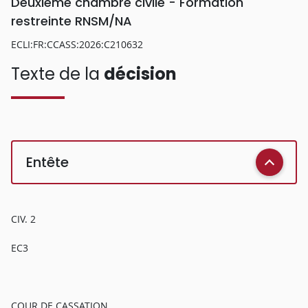
Deuxième chambre civile - Formation
restreinte RNSM/NA
ECLI:FR:CCASS:2026:C210632
Texte de la
décision
Entête
CIV. 2
EC3
COUR DE CASSATION