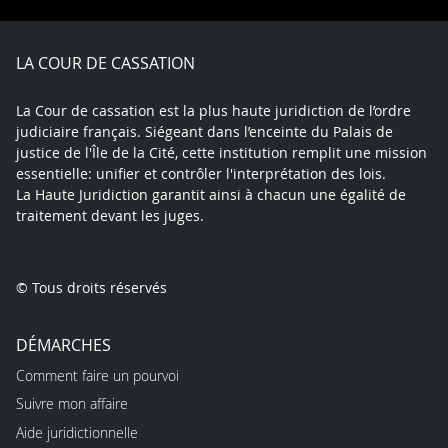
Facebook
X
Youtube
LinkedIn
Instagram
Blue
play
LA COUR DE CASSATION
La Cour de cassation est la plus haute juridiction de l’ordre
judiciaire français. Siégeant dans l’enceinte du Palais de
justice de l'Île de la Cité, cette institution remplit une mission
essentielle: unifier et contrôler l'interprétation des lois.
La Haute Juridiction garantit ainsi à chacun une égalité de
traitement devant les juges.
© Tous droits réservés
DÉMARCHES
Comment faire un pourvoi
Suivre mon affaire
Aide juridictionnelle