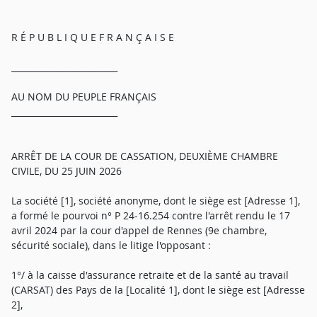
R É P U B L I Q U E F R A N Ç A I S E
_________________________
AU NOM DU PEUPLE FRANÇAIS
_________________________
ARRÊT DE LA COUR DE CASSATION, DEUXIÈME CHAMBRE
CIVILE, DU 25 JUIN 2026
La société [1], société anonyme, dont le siège est [Adresse 1],
a formé le pourvoi n° P 24-16.254 contre l'arrêt rendu le 17
avril 2024 par la cour d'appel de Rennes (9e chambre,
sécurité sociale), dans le litige l'opposant :
1°/ à la caisse d'assurance retraite et de la santé au travail
(CARSAT) des Pays de la [Localité 1], dont le siège est [Adresse
2],