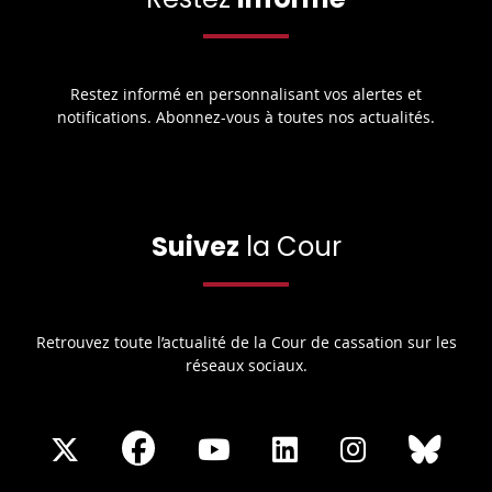
Restez informé en personnalisant vos alertes et
notifications. Abonnez-vous à toutes nos actualités.
Suivez
la Cour
Retrouvez toute l’actualité de la Cour de cassation sur les
réseaux sociaux.
Share
Share
Share
Share
Sha
Share
on
on
on
on
on
on