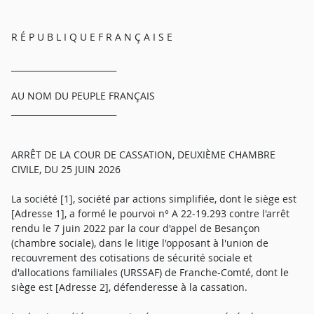
R É P U B L I Q U E F R A N Ç A I S E
_________________________
AU NOM DU PEUPLE FRANÇAIS
_________________________
ARRÊT DE LA COUR DE CASSATION, DEUXIÈME CHAMBRE
CIVILE, DU 25 JUIN 2026
La société [1], société par actions simplifiée, dont le siège est
[Adresse 1], a formé le pourvoi n° A 22-19.293 contre l'arrêt
rendu le 7 juin 2022 par la cour d'appel de Besançon
(chambre sociale), dans le litige l'opposant à l'union de
recouvrement des cotisations de sécurité sociale et
d'allocations familiales (URSSAF) de Franche-Comté, dont le
siège est [Adresse 2], défenderesse à la cassation.