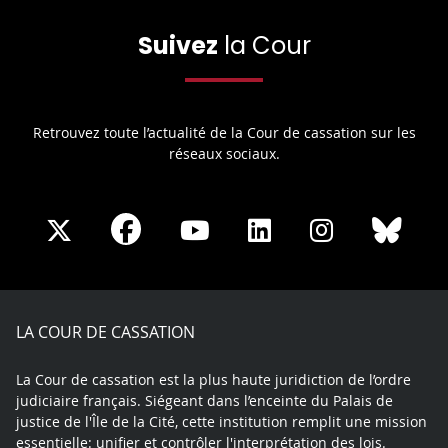
Suivez
la Cour
Retrouvez toute l’actualité de la Cour de cassation sur les
réseaux sociaux.
Share
Share
Share
Share
Sha
Share
on
on
on
on
on
on
Facebook
X
Youtube
LinkedIn
Instagram
Blue
play
LA COUR DE CASSATION
La Cour de cassation est la plus haute juridiction de l’ordre
judiciaire français. Siégeant dans l’enceinte du Palais de
justice de l'Île de la Cité, cette institution remplit une mission
essentielle: unifier et contrôler l'interprétation des lois.