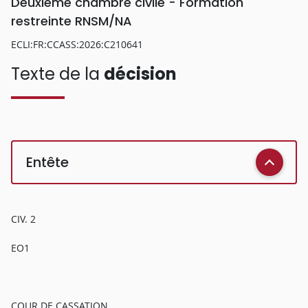
Deuxième chambre civile - Formation
restreinte RNSM/NA
ECLI:FR:CCASS:2026:C210641
Texte de la
décision
Entête
CIV. 2
EO1
COUR DE CASSATION